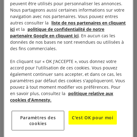
Fonds vert pour le climat, principalement sous
peuvent être utilisés pour personnaliser les annonces.
Nous partageons aussi certaines informations sur votre
forme de dons, ou encore l’arrêt effectif de toute
navigation avec nos partenaires. Vous pouvez entres
nouvelle exploration d’hydrocarbures sur le sol
autres consulter la
liste de nos partenaires en cliquant
français. Il est par ailleurs très encourageant que le
ici
et la
politique de confidentialité de notre
partenaire Google en cliquant ici
. En aucun cas les
Président ait appelé l’Union européenne à prendre
données de nos bases ne sont revendues ou utilisées à
des décisions claires dès 2020 pour pouvoir réduire
des fins commerciales.
de 55% les émissions de dioxyde de carbone à
En cliquant sur « OK J'ACCEPTE », vous donnez votre
horizon 2030, tel qu’Ursula von der Leyen, la
accord pour l'utilisation de ces cookies. Vous pouvez
Présidente de la Commission européenne, l’a
également continuer sans accepter, et dans ce cas, les
proposé. Enfin, lors de son discours devant
paramètres par défaut des cookies s'appliqueront. Vous
pouvez à tout moment modifier vos préférences. Pour
l’Assemblée générale de l’ONU, le Président a
en savoir plus, consultez la
politique relative aux
également appelé à créer pour l’océan une alliance
cookies d’Amnesty.
similaire à celle pour la protection des forêts
primaires.
Paramètres des
C'est OK pour moi
cookies
À lire aussi :
Pourquoi le dérèglement climatique menace-