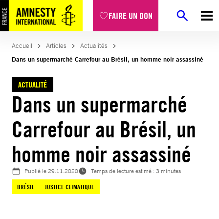
Aller
FAIRE UN DON
au
contenu
Accueil
Articles
Actualités
Dans un supermarché Carrefour au Brésil, un homme noir assassiné
ACTUALITÉ
Dans un supermarché
Carrefour au Brésil, un
homme noir assassiné
Publié le
29.11.2020
Temps de lecture estimé : 3 minutes
BRÉSIL
JUSTICE CLIMATIQUE