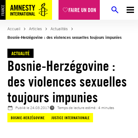
Aller
FAIRE UN DON
au
contenu
Accueil
Articles
Actualités
Bosnie-Herzégovine : des violences sexuelles toujours impunies
ACTUALITÉ
Bosnie-Herzégovine :
des violences sexuelles
toujours impunies
Publié le
24.03.2017
Temps de lecture estimé : 4 minutes
BOSNIE-HERZÉGOVINE
JUSTICE INTERNATIONALE