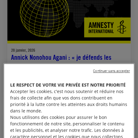
28 janvier, 2026
Annick Nonohou Agani : « je défends les
droits des femmes qui donnent la vie au
Continuer sans accepter
Bénin »
LE RESPECT DE VOTRE VIE PRIVÉE EST NOTRE PRIORITÉ
Accepter les cookies, c'est nous soutenir et réduire nos
BÉNIN
JUSTICE DE GENRE
frais de collecte afin que vos dons contribuent en
priorité à la lutte contre les atteintes aux droits humains
dans le monde.
Nous utilisons des cookies pour assurer le bon
fonctionnement de notre site, personnaliser le contenu
COMMUNIQUÉ DE PRESSE
et les publicités, et analyser notre trafic. Les données à
caractère personnel et les cookies que nous collectons