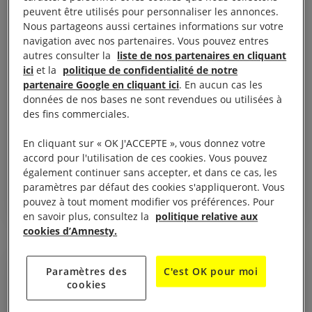
peuvent être utilisés pour personnaliser les annonces.
Nous partageons aussi certaines informations sur votre
navigation avec nos partenaires. Vous pouvez entres
autres consulter la
liste de nos partenaires en cliquant
ici
et la
politique de confidentialité de notre
partenaire Google en cliquant ici
. En aucun cas les
données de nos bases ne sont revendues ou utilisées à
12 janvier, 2026
des fins commerciales.
BÉNIN : CINQ PRIORITÉS EN MATIERE DE
PROTECTION ET DE PROMOTION DES DROITS
En cliquant sur « OK J'ACCEPTE », vous donnez votre
HUMAINS
accord pour l'utilisation de ces cookies. Vous pouvez
également continuer sans accepter, et dans ce cas, les
paramètres par défaut des cookies s'appliqueront. Vous
pouvez à tout moment modifier vos préférences. Pour
BÉNIN
en savoir plus, consultez la
politique relative aux
cookies d’Amnesty.
Paramètres des
C'est OK pour moi
COMMUNIQUÉ DE PRESSE
cookies