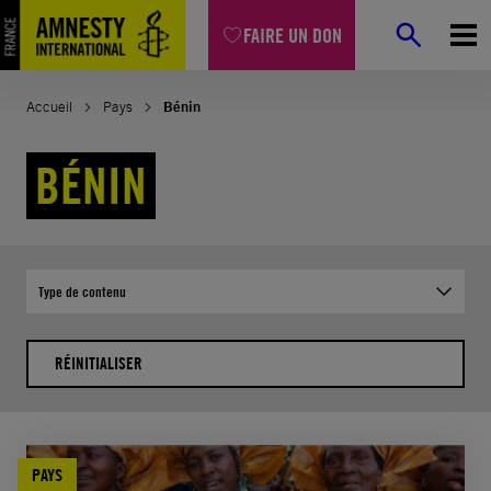
Aller
FAIRE UN DON
au
contenu
Accueil
Pays
Bénin
BÉNIN
Type de contenu
RÉINITIALISER
PAYS