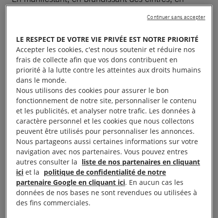
s’habillant de noir ou encore en faisant grève, les
Continuer sans accepter
millions de personnes qui se sont mobilisées en
Pologne
et dans le monde ont réussi à faire reculer
LE RESPECT DE VOTRE VIE PRIVÉE EST NOTRE PRIORITÉ
Accepter les cookies, c'est nous soutenir et réduire nos
le gouvernement polonais, pourtant considéré
frais de collecte afin que vos dons contribuent en
comme intransigeant. Nous nous étions joints à
priorité à la lutte contre les atteintes aux droits humains
cette mobilisation, notamment en participant aux
dans le monde.
Nous utilisons des cookies pour assurer le bon
différents rassemblements, organisés à Paris et
fonctionnement de notre site, personnaliser le contenu
ailleurs.
et les publicités, et analyser notre trafic. Les données à
caractère personnel et les cookies que nous collectons
peuvent être utilisés pour personnaliser les annonces.
À lire aussi :
Pologne : femmes et filles mises en danger
Nous partageons aussi certaines informations sur votre
navigation avec nos partenaires. Vous pouvez entres
Les femmes qui souhaitent se faire avorter ne sont
autres consulter la
liste de nos partenaires en cliquant
ici
et la
politique de confidentialité de notre
pas des criminelles et les décisions sur
le corps et
partenaire Google en cliquant ici
. En aucun cas les
la santé des femmes ne devraient jamais être
données de nos bases ne sont revendues ou utilisées à
placées entre les mains des politiques
.
des fins commerciales.