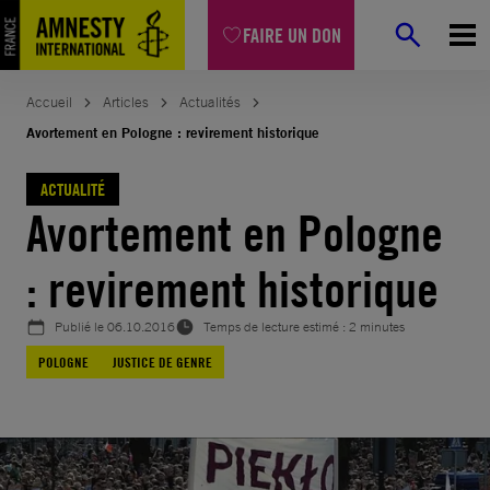
Aller
FAIRE UN DON
au
contenu
Accueil
Articles
Actualités
Avortement en Pologne : revirement historique
ACTUALITÉ
Avortement en Pologne
: revirement historique
Publié le
06.10.2016
Temps de lecture estimé : 2 minutes
POLOGNE
JUSTICE DE GENRE