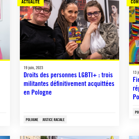
ACTUALITÉ
COM
19 juin, 2023
13 j
Droits des personnes LGBTI+ : trois
Fi
militantes définitivement acquittées
ré
en Pologne
Po
PO
POLOGNE
JUSTICE RACIALE