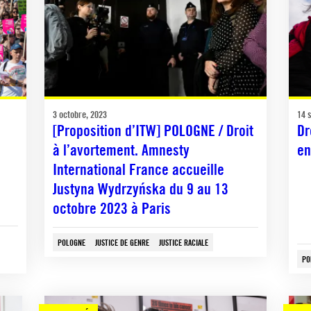
3 octobre, 2023
14 
[Proposition d’ITW] POLOGNE / Droit
Dr
à l’avortement. Amnesty
en
International France accueille
Justyna Wydrzyńska du 9 au 13
octobre 2023 à Paris
POLOGNE
JUSTICE DE GENRE
JUSTICE RACIALE
PO