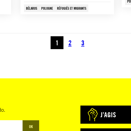
PO
BÉLARUS
POLOGNE
RÉFUGIÉS ET MIGRANTS
1
2
3
do.
J’AGIS
OK