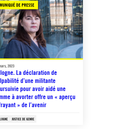
MUNIQUÉ DE PRESSE
mars, 2023
logne. La déclaration de
lpabilité d’une militante
ursuivie pour avoir aidé une
mme à avorter offre un « aperçu
frayant » de l’avenir
LOGNE
JUSTICE DE GENRE