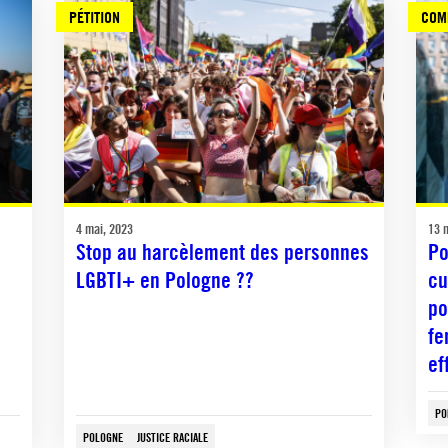
PÉTITION
COM
4 mai, 2023
13 
Stop au harcèlement des personnes
Po
LGBTI+ en Pologne ?️‍?
cu
po
fe
ef
PO
POLOGNE
JUSTICE RACIALE