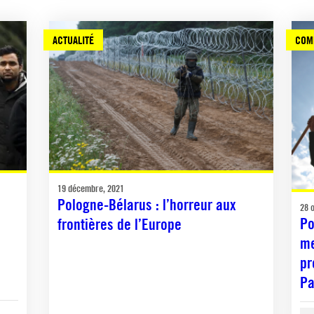
ACTUALITÉ
COM
19 décembre, 2021
Pologne-Bélarus : l’horreur aux
28 
Po
frontières de l’Europe
me
pr
Pa