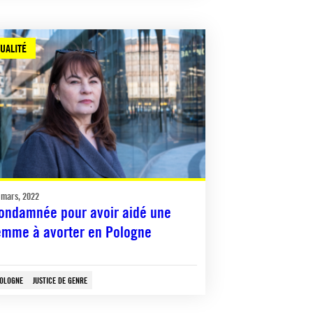
UALITÉ
 mars, 2022
ondamnée pour avoir aidé une
emme à avorter en Pologne
OLOGNE
JUSTICE DE GENRE