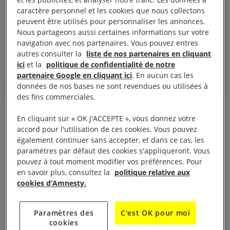
[…] il a des cloques et des
caractère personnel et les cookies que nous collectons
lésions […] ils ont dit que son
peuvent être utilisés pour personnaliser les annonces.
état s'arrangerait […] mais ça
Nous partageons aussi certaines informations sur votre
ne marche pas. »
navigation avec nos partenaires. Vous pouvez entres
autres consulter la
liste de nos partenaires en cliquant
Une mère soudanaise d’une vingtaine d’année
ici
et la
politique de confidentialité de notre
partenaire Google en cliquant ici
. En aucun cas les
données de nos bases ne sont revendues ou utilisées à
des fins commerciales.
Il est difficile de mettre des mots sur l’ampleur et la
En cliquant sur « OK J'ACCEPTE », vous donnez votre
brutalité de ces attaques. Les images et les vidéos
accord pour l'utilisation de ces cookies. Vous pouvez
également continuer sans accepter, et dans ce cas, les
que nous avons vues dans le cadre de nos
paramètres par défaut des cookies s'appliqueront. Vous
recherches sont vraiment choquantes ; dans l’une
pouvez à tout moment modifier vos préférences. Pour
d’elles, un jeune enfant hurle de douleur avant de
en savoir plus, consultez la
politique relative aux
cookies d’Amnesty.
mourir ; de nombreuses photos montrent de jeunes
enfants couverts de lésions et de cloques. Certains
ne pouvaient pas respirer et vomissaient du sang.
Paramètres des
C'est OK pour moi
cookies