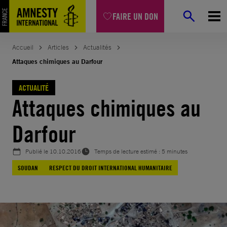
Aller
FAIRE UN DON
au
contenu
Accueil
Articles
Actualités
Attaques chimiques au Darfour
ACTUALITÉ
Attaques chimiques au
Darfour
Publié le
10.10.2016
Temps de lecture estimé : 5 minutes
SOUDAN
RESPECT DU DROIT INTERNATIONAL HUMANITAIRE