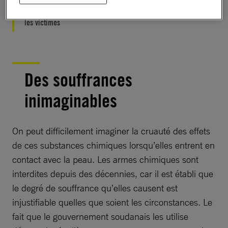
À lire aussi :
Soudan du sud : toujours aucune justice pour
les victimes
Des souffrances
inimaginables
On peut difficilement imaginer la cruauté des effets
de ces substances chimiques lorsqu’elles entrent en
contact avec la peau. Les armes chimiques sont
interdites depuis des décennies, car il est établi que
le degré de souffrance qu’elles causent est
injustifiable quelles que soient les circonstances. Le
fait que le gouvernement soudanais les utilise