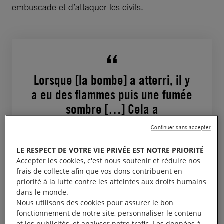
embuscade et d’attaquer les civils.
Lorsque [la bombe] a atterri, il y
a eu des flammes puis une fumée
sombre […] Cela a
immédiatement causé des
Continuer sans accepter
vomissements et des vertiges
[…] Ma peau n’est pas normale.
LE RESPECT DE VOTRE VIE PRIVÉE EST NOTRE PRIORITÉ
Accepter les cookies, c'est nous soutenir et réduire nos
J’ai toujours des maux de tête,
frais de collecte afin que vos dons contribuent en
même après avoir pris des
priorité à la lutte contre les atteintes aux droits humains
dans le monde.
médicaments […] Le bébé ne se
Nous utilisons des cookies pour assurer le bon
remet pas […] il a la peau enflée
fonctionnement de notre site, personnaliser le contenu
et les publicités, et analyser notre trafic. Les données à