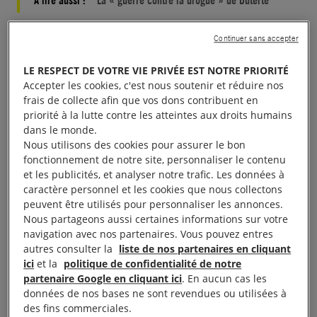
À lire aussi :
La « guerre contre la drogue » de Duterte
Continuer sans accepter
LE RESPECT DE VOTRE VIE PRIVÉE EST NOTRE PRIORITÉ
« Notre nation est en deuil
Accepter les cookies, c'est nous soutenir et réduire nos
»
frais de collecte afin que vos dons contribuent en
priorité à la lutte contre les atteintes aux droits humains
dans le monde.
Nous utilisons des cookies pour assurer le bon
Le discours de Rodrigo Duterte en faveur de la
fonctionnement de notre site, personnaliser le contenu
peine de mort intervient quelques semaines après
et les publicités, et analyser notre trafic. Les données à
l’homicide d’une fillette de trois ans au cours d’une
caractère personnel et les cookies que nous collectons
peuvent être utilisés pour personnaliser les annonces.
opération de police. Le président a abordé la
Nous partageons aussi certaines informations sur votre
question de la drogue sans pour autant faire face à
navigation avec nos partenaires. Vous pouvez entres
la réalité. Le pays doit adopter une approche qui
autres consulter la
liste de nos partenaires en cliquant
ici
et la
politique de confidentialité de notre
permette aux familles des milliers de personnes
partenaire Google en cliquant ici
. En aucun cas les
tuées illégalement d’obtenir justice et aux personnes
données de nos bases ne sont revendues ou utilisées à
qui en ont besoin de bénéficier de services
des fins commerciales.