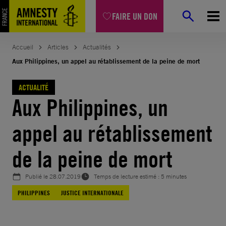
Aller
FAIRE UN DON
au
contenu
Accueil
Articles
Actualités
Aux Philippines, un appel au rétablissement de la peine de mort
ACTUALITÉ
Aux Philippines, un
appel au rétablissement
de la peine de mort
Publié le
28.07.2019
Temps de lecture estimé : 5 minutes
PHILIPPINES
JUSTICE INTERNATIONALE