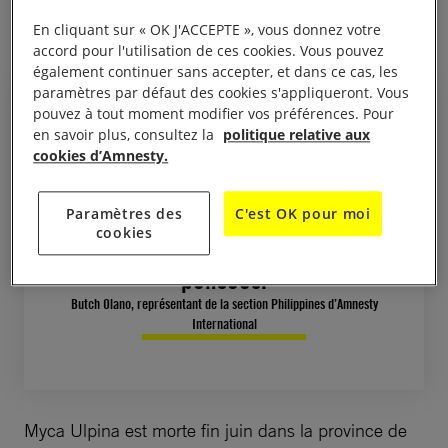
médicaux et sociaux efficaces
En cliquant sur « OK J'ACCEPTE », vous donnez votre
accord pour l'utilisation de ces cookies. Vous pouvez
également continuer sans accepter, et dans ce cas, les
paramètres par défaut des cookies s'appliqueront. Vous
pouvez à tout moment modifier vos préférences. Pour
en savoir plus, consultez la
politique relative aux
cookies d’Amnesty.
Notre nation est en deuil. Nous ne
devrions pas enterrer nos
Paramètres des
C'est OK pour moi
enfants à la suite d’opérations de
cookies
police meurtrières et mal
pensées.
Butch Olano, représentant de la section Philippines d’Amnesty
International
Myca Ulpina est morte fin juin dans la province de