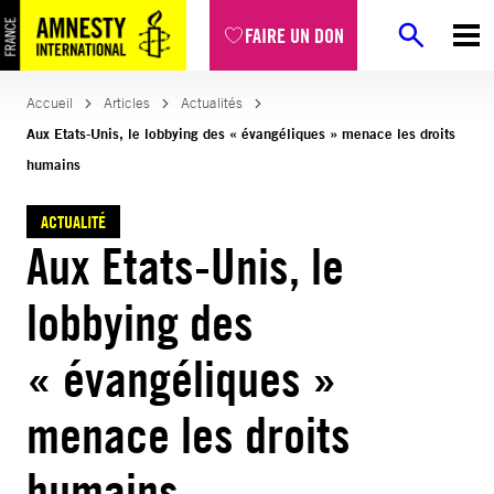
Aller
FAIRE UN DON
au
contenu
Accueil
Articles
Actualités
Aux Etats-Unis, le lobbying des « évangéliques » menace les droits
humains
ACTUALITÉ
Aux Etats-Unis, le
lobbying des
« évangéliques »
menace les droits
humains