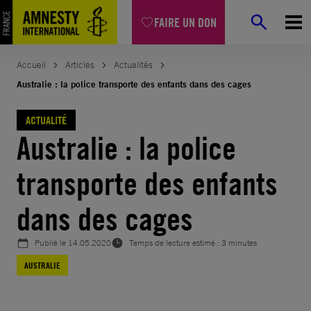
Aller
FAIRE UN DON
au
contenu
Accueil
Articles
Actualités
Australie : la police transporte des enfants dans des cages
ACTUALITÉ
Australie : la police
transporte des enfants
dans des cages
Publié le
14.05.2020
Temps de lecture estimé : 3 minutes
AUSTRALIE