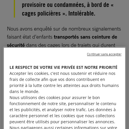
provisoire ou condamnées, à bord de «
cages policières ». Intolérable.
Nous avons enquêté sur de nombreux signalements
faisant état d’enfants
transportés sans ceinture de
sécurité
dans des cages lors de trajets qui durent
parfois jusqu’à cinq heures.
Continuer sans accepter
LE RESPECT DE VOTRE VIE PRIVÉE EST NOTRE PRIORITÉ
Accepter les cookies, c'est nous soutenir et réduire nos
frais de collecte afin que vos dons contribuent en
Des conditions de
priorité à la lutte contre les atteintes aux droits humains
dans le monde.
transport extrêmes
Nous utilisons des cookies pour assurer le bon
fonctionnement de notre site, personnaliser le contenu
et les publicités, et analyser notre trafic. Les données à
Sans climatisation ni chauffage,
ces enfants
caractère personnel et les cookies que nous collectons
souffrent en cas de températures extrêmes
. Traiter
peuvent être utilisés pour personnaliser les annonces.
Nous partageons aussi certaines informations sur votre