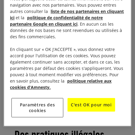
les mineurs de cette façon est contraire aux normes
navigation avec nos partenaires. Vous pouvez entres
internationales ,et le transport de personnes à bord
autres consulter la
liste de nos partenaires en cliquant
de véhicules motorisés sans ceinture de sécurité est
ici
et la
politique de confidentialité de notre
partenaire Google en cliquant ici
. En aucun cas les
interdit par la législation australienne. Cependant,
données de nos bases ne sont revendues ou utilisées à
lorsque nous avons soulevé ce problème auprès des
des fins commerciales.
autorités, elles nous ont répondu que cela ne les
En cliquant sur « OK J'ACCEPTE », vous donnez votre
inquiétait pas.
accord pour l'utilisation de ces cookies. Vous pouvez
également continuer sans accepter, et dans ce cas, les
Cette réponse est insuffisante. Il s’agit d’une
paramètres par défaut des cookies s'appliqueront. Vous
pouvez à tout moment modifier vos préférences. Pour
pratique qui n’est absolument pas légale. Les
en savoir plus, consultez la
politique relative aux
lanceurs d’alertes locaux qui nous ont contacté à ce
cookies d’Amnesty.
sujet
ont demandé à garder l’anonymat par crainte
de représailles
de la part des autorités.
Paramètres des
C'est OK pour moi
cookies
Des pratiques illégales