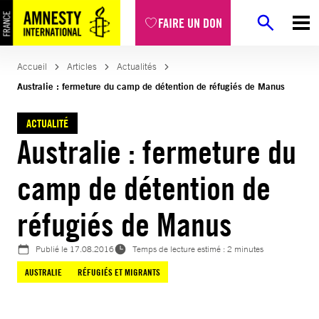
Aller
FAIRE UN DON
au
contenu
Accueil
Articles
Actualités
Australie : fermeture du camp de détention de réfugiés de Manus
ACTUALITÉ
Australie : fermeture du
camp de détention de
réfugiés de Manus
Publié le
17.08.2016
Temps de lecture estimé : 2 minutes
AUSTRALIE
RÉFUGIÉS ET MIGRANTS