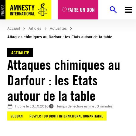
Aller
FAIRE UN DON
au
contenu
Accueil
Articles
Actualités
Attaques chimiques au Darfour : les Etats autour de la table
ACTUALITÉ
Attaques chimiques au
Darfour : les Etats
autour de la table
Publié le
13.10.2016
Temps de lecture estimé : 3 minutes
SOUDAN
RESPECT DU DROIT INTERNATIONAL HUMANITAIRE