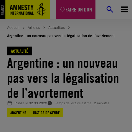
Aller
FAIRE UN DON
au
contenu
Accueil
Articles
Actualités
Argentine : un nouveau pas vers la légalisation de l’avortement
ACTUALITÉ
Argentine : un nouveau
pas vers la légalisation
de l’avortement
Publié le
02.03.2020
Temps de lecture estimé : 2 minutes
ARGENTINE
JUSTICE DE GENRE