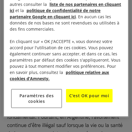
autres consulter la
liste de nos partenaires en cliquant
l’avortement dès qu’il prendrait ses fonctions le 10
ici
et la
politique de confidentialité de notre
décembre 2019.
partenaire Google en cliquant ici
. En aucun cas les
données de nos bases ne sont revendues ou utilisées à
des fins commerciales.
En cliquant sur « OK J'ACCEPTE », vous donnez votre
accord pour l'utilisation de ces cookies. Vous pouvez
également continuer sans accepter, et dans ce cas, les
Il s’agit d’un problème de santé
paramètres par défaut des cookies s'appliqueront. Vous
pouvez à tout moment modifier vos préférences. Pour
publique que nous devons régler.
en savoir plus, consultez la
politique relative aux
Alberto Fernández, président argentin
cookies d’Amnesty.
Paramètres des
C'est OK pour moi
cookies
L’accès à l’avortement sans danger est un droit
fondamental. Pourtant, en Argentine, l’avortement
continue d’être illégal sauf lorsque la vie ou la santé