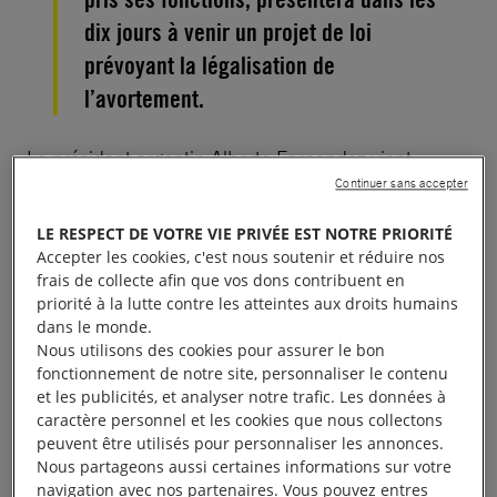
dix jours à venir un projet de loi
prévoyant la légalisation de
l’avortement.
Le président argentin Alberto Fernandez vient
Continuer sans accepter
d’honorer son engagement en présentant un projet
de loi sur l’avortement. Au Congrès de le légaliser !
LE RESPECT DE VOTRE VIE PRIVÉE EST NOTRE PRIORITÉ
En effet, le Congrès doit maintenant écouter les
Accepter les cookies, c'est nous soutenir et réduire nos
demandes de dizaines de milliers de femmes qui se
frais de collecte afin que vos dons contribuent en
priorité à la lutte contre les atteintes aux droits humains
sont battues pour prendre elles-mêmes les
dans le monde.
décisions concernant leur corps. Il est temps que
Nous utilisons des cookies pour assurer le bon
l’
Argentine
rejoigne la liste des pays ayant légalisé
fonctionnement de notre site, personnaliser le contenu
et les publicités, et analyser notre trafic. Les données à
l
’avortement
et dise adieu à l’avortement clandestin.
caractère personnel et les cookies que nous collectons
peuvent être utilisés pour personnaliser les annonces.
Après son élection, Alberto Fernández avait
Nous partageons aussi certaines informations sur votre
navigation avec nos partenaires. Vous pouvez entres
annoncé qu’il prendrait des mesures pour légaliser