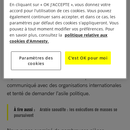
nombreux cas, ces personnes ont fait l’objet de
En cliquant sur « OK J'ACCEPTE », vous donnez votre
accord pour l'utilisation de ces cookies. Vous pouvez
procès qui manquaient cruellement d’équité à
également continuer sans accepter, et dans ce cas, les
l’issue desquels des peines lourdes, y compris la
paramètres par défaut des cookies s'appliqueront. Vous
peine de mort, ont été prononcées. C’est le cas du
pouvez à tout moment modifier vos préférences. Pour
en savoir plus, consultez la
politique relative aux
défenseur Mohammad al-Otaibi, membre fondateur
cookies d’Amnesty.
de l’Union pour les droits humains, qui s’est vu
infliger une peine de 14 ans de prison pour avoir
Paramètres des
C'est OK pour moi
essayé de créer une organisation indépendante de
cookies
défense des droits humains. Il doit aujourd’hui
répondre de nouvelles accusations pour avoir
communiqué avec des organisations internationales
et tenté de demander l’asile politique.
À lire aussi :
Arabie saoudite : les exécutions de masses se
poursuivent