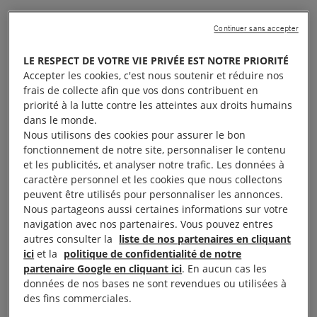
Lire aussi :
Les défenseurs des droits humains en
Continuer sans accepter
prison à l’heure du Covid-19
LE RESPECT DE VOTRE VIE PRIVÉE EST NOTRE PRIORITÉ
Accepter les cookies, c'est nous soutenir et réduire nos
frais de collecte afin que vos dons contribuent en
priorité à la lutte contre les atteintes aux droits humains
Les voix critiques réduites
dans le monde.
Nous utilisons des cookies pour assurer le bon
au silence
fonctionnement de notre site, personnaliser le contenu
et les publicités, et analyser notre trafic. Les données à
caractère personnel et les cookies que nous collectons
Dans notre rapport, nous constatons les terribles
peuvent être utilisés pour personnaliser les annonces.
conséquences des poursuites engagées devant ce
Nous partageons aussi certaines informations sur votre
navigation avec nos partenaires. Vous pouvez entres
tribunal contre des défenseurs des droits humains,
autres consulter la
liste de nos partenaires en cliquant
des écrivains, des économistes, des journalistes,
ici
et la
politique de confidentialité de notre
des religieux, des réformistes et des militants
partenaire Google en cliquant ici
. En aucun cas les
données de nos bases ne sont revendues ou utilisées à
politiques, ainsi que des personnes appartenant à la
des fins commerciales.
minorité chiite d’
Arabie Saoudite
. Dans de