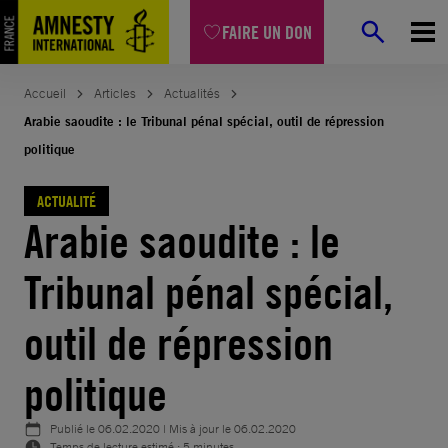
Aller
FAIRE UN DON
au
contenu
Accueil
Articles
Actualités
Arabie saoudite : le Tribunal pénal spécial, outil de répression
politique
ACTUALITÉ
Arabie saoudite : le
Tribunal pénal spécial,
outil de répression
politique
Publié le
06.02.2020
| Mis à jour le
06.02.2020
Temps de lecture estimé : 5 minutes