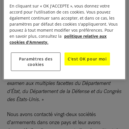
mesures avaient été prises pour mener des
En cliquant sur « OK J'ACCEPTE », vous donnez votre
investigations et remédier à cette situation,
accord pour l'utilisation de ces cookies. Vous pouvez
également continuer sans accepter, et dans ce cas, les
l’entreprise a donné la réponse suivante : «
En
paramètres par défaut des cookies s'appliqueront. Vous
raison de contraintes juridiques, de questions
pouvez à tout moment modifier vos préférences. Pour
relatives à la relation client (…), Raytheon ne fournit
en savoir plus, consultez la
politique relative aux
cookies d’Amnesty.
pas d’informations sur ses produits, clients ou
questions opérationnelles.
»
Paramètres des
C'est OK pour moi
cookies
Raytheon a ajouté qu’avant d’être exporté, le
matériel militaire et de sécurité est «
soumis à un
examen aux multiples facettes du Département
d’État, du Département de la Défense et du Congrès
des États-Unis.
»
Nous avons contacté vingt-deux sociétés
d’armements dans onze pays et leur avons