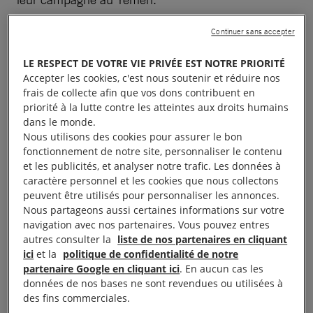
Continuer sans accepter
À lire aussi :
Aucun contenu sélectionné.
LE RESPECT DE VOTRE VIE PRIVÉE EST NOTRE PRIORITÉ
Accepter les cookies, c'est nous soutenir et réduire nos
frais de collecte afin que vos dons contribuent en
priorité à la lutte contre les atteintes aux droits humains
Des armes utilisées au
dans le monde.
Nous utilisons des cookies pour assurer le bon
Yémen
fonctionnement de notre site, personnaliser le contenu
et les publicités, et analyser notre trafic. Les données à
caractère personnel et les cookies que nous collectons
Dans un cas, nous avons pu établir la traçabilité
peuvent être utilisés pour personnaliser les annonces.
d’un fragment de bombe (retrouvé sur le site d’une
Nous partageons aussi certaines informations sur votre
navigation avec nos partenaires. Vous pouvez entres
frappe aérienne à Sanaa, qui a tué six enfants et
autres consulter la
liste de nos partenaires en cliquant
leurs parents en 2017) jusqu’à l’usine de fabrication
ici
et la
politique de confidentialité de notre
de Raytheon, en Arizona.
partenaire Google en cliquant ici
. En aucun cas les
données de nos bases ne sont revendues ou utilisées à
des fins commerciales.
Lorsque nous avons demandé à Raytheon quelles