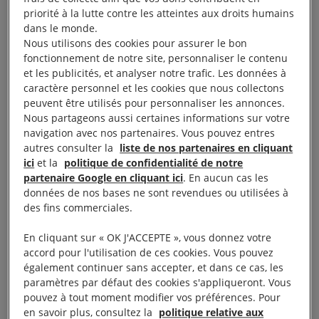
priorité à la lutte contre les atteintes aux droits humains
Salil Shetty, le secrétaire général d’Amnesty
dans le monde.
Nous utilisons des cookies pour assurer le bon
International, a déclaré :
fonctionnement de notre site, personnaliser le contenu
et les publicités, et analyser notre trafic. Les données à
«
Le mouvement mondial d’Amnesty International
caractère personnel et les cookies que nous collectons
peuvent être utilisés pour personnaliser les annonces.
perd l’un de ses experts en droits humains les plus
Nous partageons aussi certaines informations sur votre
dévoués et engagés. Pendant plus de trente ans,
navigation avec nos partenaires. Vous pouvez entres
Gaëtan a rendu compte des atteintes aux droits
autres consulter la
liste de nos partenaires en cliquant
ici
et la
politique de confidentialité de notre
humains en Afrique de l’Ouest et œuvré sans
partenaire Google en cliquant ici
. En aucun cas les
relâche pour que justice soit rendue aux victimes et
données de nos bases ne sont revendues ou utilisées à
aux communautés touchées. Lorsque je me suis
des fins commerciales.
rendu dans le cadre d’une mission sensible à
En cliquant sur « OK J'ACCEPTE », vous donnez votre
Nouakchott pour rencontrer le président
accord pour l'utilisation de ces cookies. Vous pouvez
mauritanien et des victimes d’atteintes aux droits
également continuer sans accepter, et dans ce cas, les
paramètres par défaut des cookies s'appliqueront. Vous
humains, j’ai pu constater le dévouement, la
pouvez à tout moment modifier vos préférences. Pour
compétence et la sensibilité de Gaëtan sur le terrain.
en savoir plus, consultez la
politique relative aux