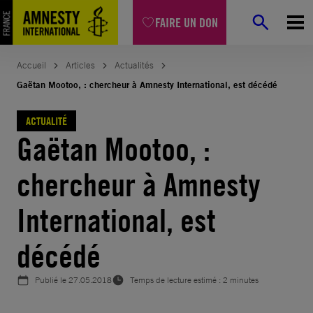
Aller
FAIRE UN DON
au
contenu
Accueil
Articles
Actualités
Gaëtan Mootoo, : chercheur à Amnesty International, est décédé
ACTUALITÉ
Gaëtan Mootoo, :
chercheur à Amnesty
International, est
décédé
Publié le
27.05.2018
Temps de lecture estimé : 2 minutes