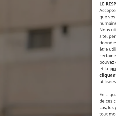
LE RES
Accepter
que vos 
humains
Nous ut
site, pe
données
être uti
certaine
pouvez e
et la
po
cliquant
utilisée
En cliqu
de ces 
cas, les
tout mom