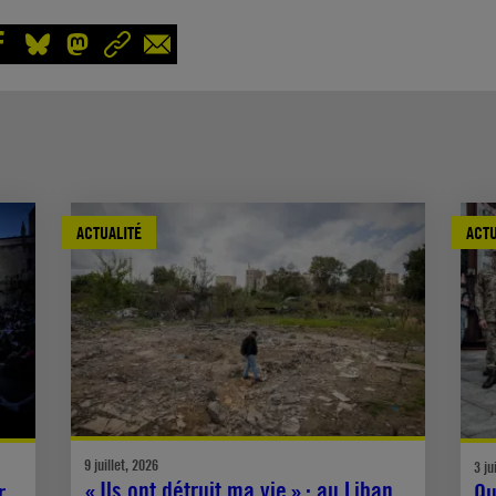
ACTUALITÉ
ACTU
9 juillet, 2026
3 ju
« Ils ont détruit ma vie » : au Liban,
r
Qu