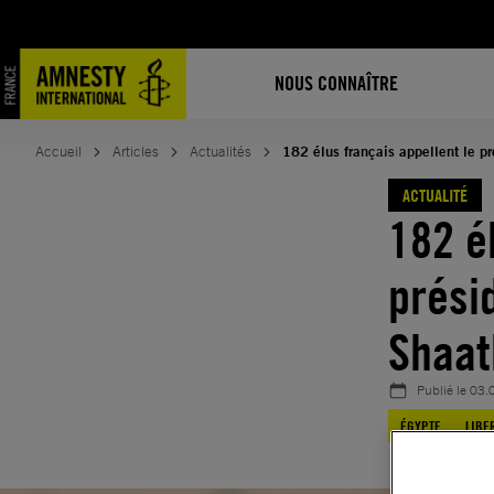
Aller
au
contenu
NOUS CONNAÎTRE
Accueil
Articles
Actualités
182 élus français appellent le p
ACTUALITÉ
182 é
prési
Shaat
Publié le
03.
ÉGYPTE
LIBE