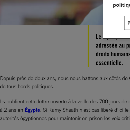
politi
Le 4 juin, 182
adressée au pr
droits humain
essentielle.
Depuis près de deux ans, nous nous battons aux côtés de C
de tous bords politiques.
Ils publient cette lettre ouverte à la veille des 700 jours de
à 2 ans en
Égypte
. Si Ramy Shaath n’est pas libéré d’ici le
autorités égyptiennes pour maintenir en prison les voix crit