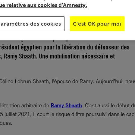
que relative aux cookies d’Amnesty.
Paramètres des cookies
C'est OK pour moi
 élus français rendent publique une lettre ouverte
ésident égyptien pour la libération du défenseur des
s, Ramy Shaath. Une mobilisation nécessaire et
éline Lebrun-Shaath, l’épouse de Ramy. Aujourd’hui, nous a
 détention arbitraire de
Ramy Shaath
. C’est aussi le début 
 5 juillet 2021, il court le risque d’être poursuivi dans le c
iques.