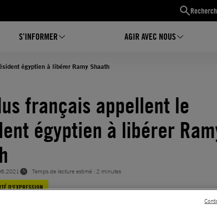
Recherch
S’INFORMER
AGIR AVEC NOUS
résident égyptien à libérer Ramy Shaath
lus français appellent le
dent égyptien à libérer Ram
h
06.2021
Temps de lecture estimé : 2 minutes
RTÉ D'EXPRESSION
Conti