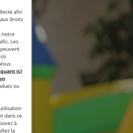
llecte afin
 aux droits
e notre
afic. Les
s peuvent
ssi
 Vous
iquant ici
 en
endues ou
tilisation
et dans ce
pouvez à
ltez la