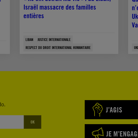
Israël massacre des familles
n’
entières
Uk
Va
LIBAN
JUSTICE INTERNATIONALE
RESPECT DU DROIT INTERNATIONAL HUMANITAIRE
UK
do.
J’AGIS
OK
JE M’ENGAG