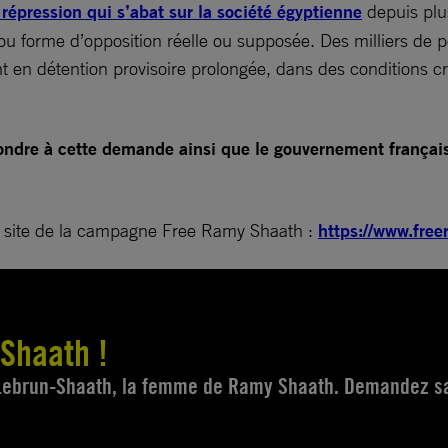
 répression qui s’abat sur la société égyptienne
depuis plu
ue ou forme d’opposition réelle ou supposée. Des milliers d
nt en détention provisoire prolongée, dans des conditions c
ndre à cette demande ainsi que le gouvernement français 
 le site de la campagne Free Ramy Shaath :
https://www.fre
Shaath !
 Lebrun-Shaath, la femme de Ramy Shaath. Demandez s