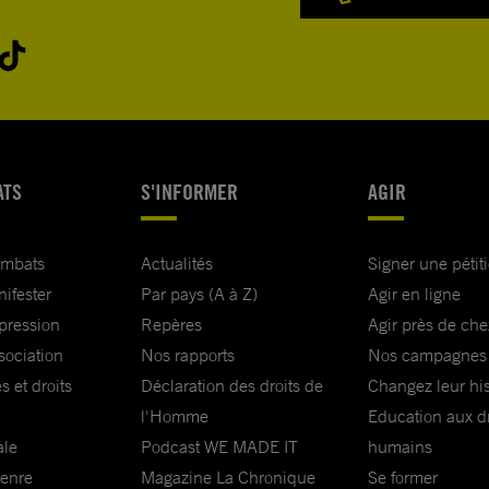
ATS
S'INFORMER
AGIR
ombats
Actualités
Signer une pétit
nifester
Par pays (A à Z)
Agir en ligne
xpression
Repères
Agir près de che
sociation
Nos rapports
Nos campagnes
s et droits
Déclaration des droits de
Changez leur his
l'Homme
Education aux dr
ale
Podcast WE MADE IT
humains
genre
Magazine La Chronique
Se former