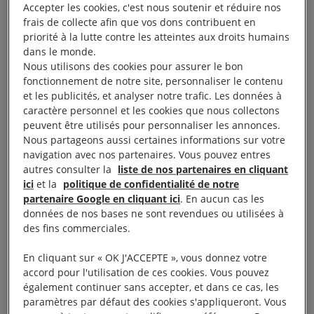
jeunes gens ayant plaisanté à propos
Accepter les cookies, c'est nous soutenir et réduire nos
de Boko Haram.
frais de collecte afin que vos dons contribuent en
priorité à la lutte contre les atteintes aux droits humains
dans le monde.
Fomusoh Ivo Feh, 27 ans, et deux de ses amis ont
Nous utilisons des cookies pour assurer le bon
été condamnés à 10 ans de prison. Fomusoh Ivo
fonctionnement de notre site, personnaliser le contenu
et les publicités, et analyser notre trafic. Les données à
avait été arrêté le 13 décembre 2014 après avoir
caractère personnel et les cookies que nous collectons
envoyé à ses amis un SMS sarcastique faisant
peuvent être utilisés pour personnaliser les annonces.
référence à Boko Haram. Il a été placé en détention
Nous partageons aussi certaines informations sur votre
navigation avec nos partenaires. Vous pouvez entres
dans un poste de police de Douala, avant d’être
autres consulter la
liste de nos partenaires en cliquant
transféré à la prison principale de Yaoundé en
ici
et la
politique de confidentialité de notre
janvier 2015.
partenaire Google en cliquant ici
. En aucun cas les
données de nos bases ne sont revendues ou utilisées à
des fins commerciales.
À lire aussi :
20 ans de prison pour avoir plaisanté sur
Boko Haram ?
En cliquant sur « OK J'ACCEPTE », vous donnez votre
accord pour l'utilisation de ces cookies. Vous pouvez
également continuer sans accepter, et dans ce cas, les
Fomusoh Ivo et ses deux amis n’auraient pour
paramètres par défaut des cookies s'appliqueront. Vous
commencer jamais dû être arrêtés, car ils n’ont fait