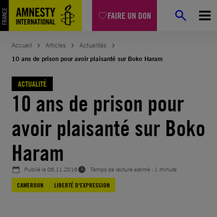
Aller
FAIRE UN DON
au
contenu
Accueil
Articles
Actualités
10 ans de prison pour avoir plaisanté sur Boko Haram
ACTUALITÉ
10 ans de prison pour
avoir plaisanté sur Boko
Haram
Publié le
06.11.2016
Temps de lecture estimé : 1 minute
CAMEROUN
LIBERTÉ D'EXPRESSION