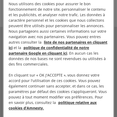
son arrestation et forcé d’« avouer » être trafiquant
Nous utilisons des cookies pour assurer le bon
de drogue. Ces procédures iniques rendent le
fonctionnement de notre site, personnaliser le contenu
et les publicités, et analyser notre trafic. Les données à
recours à la peine de mort arbitraire.
caractère personnel et les cookies que nous collectons
peuvent être utilisés pour personnaliser les annonces.
Nous partageons aussi certaines informations sur votre
navigation avec nos partenaires. Vous pouvez entres
VOICI UNE SUGGESTION DE
autres consulter la
liste de nos partenaires en cliquant
MESSAGE. ?
ici
et la
politique de confidentialité de notre
partenaire Google en cliquant ici
. En aucun cas les
données de nos bases ne sont revendues ou utilisées à
Votre Majesté,
des fins commerciales.
Essam Ahmed risque à tout moment d’être
En cliquant sur « OK J'ACCEPTE », vous donnez votre
exécuté. Ce
pêcheur égyptien
a été arrêté en
accord pour l'utilisation de ces cookies. Vous pouvez
décembre 2021 sur un bateau entre l’Arabie
également continuer sans accepter, et dans ce cas, les
saoudite et l’Égypte. Il a affirmé avoir été
paramètres par défaut des cookies s'appliqueront. Vous
pouvez à tout moment modifier vos préférences. Pour
contraint, sous la menace d’une arme, à
en savoir plus, consultez la
politique relative aux
transporter de la drogue. En novembre 2022,
cookies d’Amnesty.
la cour pénale de Tabuk l’a condamné à mort