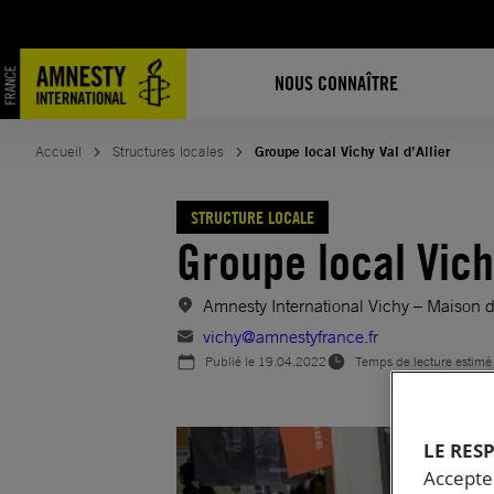
Aller
au
contenu
NOUS CONNAÎTRE
Accueil
Structures locales
Groupe local Vichy Val d’Allier
STRUCTURE LOCALE
Groupe local Vichy
Amnesty International Vichy – Maison d
vichy@amnestyfrance.fr
Publié le
19.04.2022
Temps de lecture estimé
LE RES
Accepter