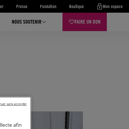
er
Presse
Fondation
Boutique
Mon espace
NOUS SOUTENIR
FAIRE UN DON
nuer sans accepter
llecte afin