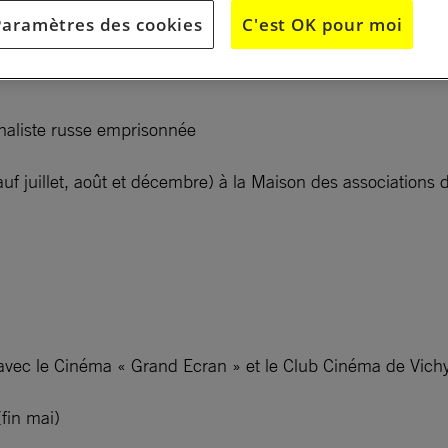
Paramètres des cookies
C'est OK pour moi
rnaliste russe emprisonnée
f juillet, août et décembre) à la Maison des associations 
t avec le Cinéma « Grand Ecran » et le Club Cinéma de Vich
fin mai)