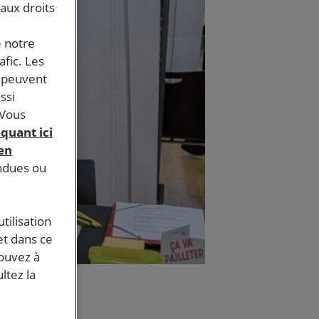
 aux droits
e notre
afic. Les
s peuvent
ssi
 Vous
iquant ici
 en
endues ou
tilisation
et dans ce
pouvez à
ltez la