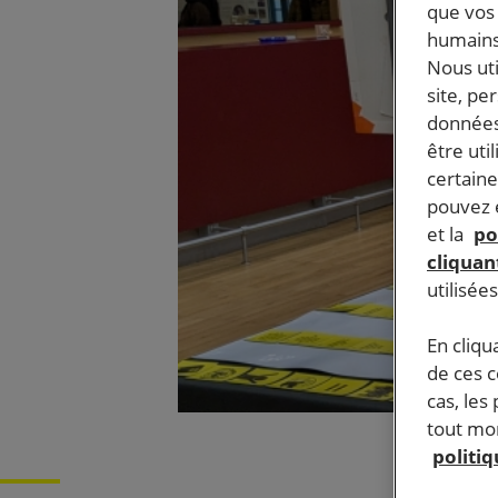
que vos 
humains
Nous ut
site, pe
données
être uti
certaine
pouvez e
et la
po
cliquant
utilisée
En cliqu
de ces 
cas, les
tout mom
politi