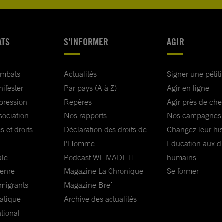
ATS
S'INFORMER
AGIR
ombats
Actualités
Signer une pétit
nifester
Par pays (A à Z)
Agir en ligne
xpression
Repères
Agir près de che
sociation
Nos rapports
Nos campagnes
s et droits
Déclaration des droits de
Changez leur his
l'Homme
Education aux dr
ale
Podcast WE MADE IT
humains
genre
Magazine La Chronique
Se former
 migrants
Magazine Bref
matique
Archive des actualités
ational