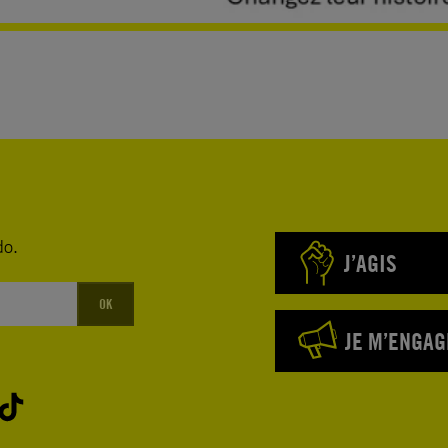
do.
J’AGIS
OK
JE M’ENGAG