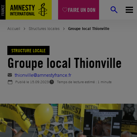
Aller
FAIRE UN DON
au
contenu
Accueil
Structures locales
Groupe local Thionville
STRUCTURE LOCALE
Groupe local Thionville
thionville@amnestyfrance.fr
Publié le
15.09.2023
Temps de lecture estimé : 1 minute