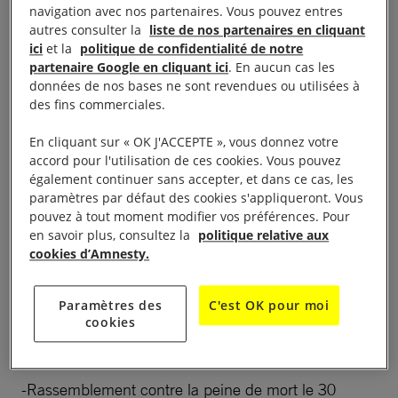
Le groupe 112 d’Amnesty International France, basé
navigation avec nos partenaires. Vous pouvez entres
autres consulter la
liste de nos partenaires en cliquant
à Thionville, réunit des bénévoles qui agissent
ici
et la
politique de confidentialité de notre
régulièrement sur le terrain avec des actions de
partenaire Google en cliquant ici
. En aucun cas les
défense ou de promotion des droits humains. Le
données de nos bases ne sont revendues ou utilisées à
des fins commerciales.
groupe est parrain de deux antennes jeunes, à
Fameck et à Thionville.
En cliquant sur « OK J'ACCEPTE », vous donnez votre
accord pour l'utilisation de ces cookies. Vous pouvez
également continuer sans accepter, et dans ce cas, les
paramètres par défaut des cookies s'appliqueront. Vous
pouvez à tout moment modifier vos préférences. Pour
Actions et interventions:
en savoir plus, consultez la
politique relative aux
cookies d’Amnesty.
-Foire aux Livres annuelle en mai, sur plusieurs
jours, avec une table de presse.
Paramètres des
C'est OK pour moi
cookies
-10 Jours Pour Signer.
-Rassemblement contre la peine de mort le 30