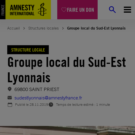
Aller
FAIRE UN DON
au
contenu
Accueil
Structures locales
Groupe local du Sud-Est Lyonnais
STRUCTURE LOCALE
Groupe local du Sud-Est
Lyonnais
69800 SAINT PRIEST
sudestlyonnais@amnestyfrance.fr
Publié le
28.11.2019
Temps de lecture estimé : 1 minute