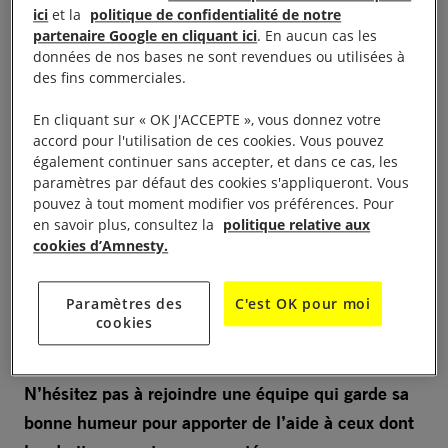
ici
et la
politique de confidentialité de notre
partenaire Google en cliquant ici
. En aucun cas les
données de nos bases ne sont revendues ou utilisées à
LA VIE DU GROUPE
des fins commerciales.
En cliquant sur « OK J'ACCEPTE », vous donnez votre
Présentation
accord pour l'utilisation de ces cookies. Vous pouvez
également continuer sans accepter, et dans ce cas, les
paramètres par défaut des cookies s'appliqueront. Vous
Le groupe du Sud Est Lyonnais est domicilié à St
pouvez à tout moment modifier vos préférences. Pour
en savoir plus, consultez la
politique relative aux
Priest depuis 36 ans, mais des actions ont lieu dans
cookies d’Amnesty.
les communes voisines : Enissieux, St Fons,
Corbas…Nous sommes une dizaine de personnes,
Paramètres des
C'est OK pour moi
certaines ont participé à la création du groupe,
cookies
d’autres se sont intégrées plus récemment.
N’hésitez pas à rejoindre une équipe qui garde sa
bonne humeur pour apporter de l’aide à ceux dont