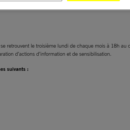
i se retrouvent le troisième lundi de chaque mois à 18h a
ration d’actions d’information et de sensibilisation.
es suivants :