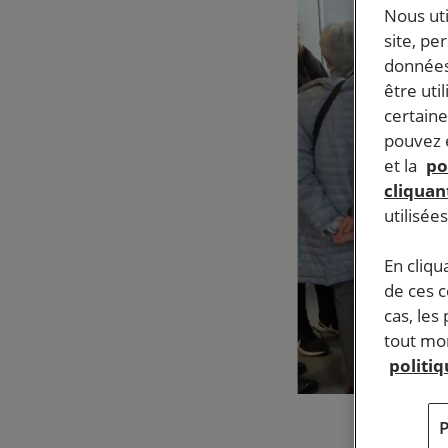
Nous ut
site, pe
données
être uti
certaine
pouvez e
et la
po
cliquant
utilisée
En cliqu
de ces 
cas, les
tout mom
politi