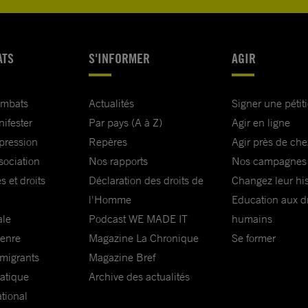
ATS
S'INFORMER
AGIR
ombats
Actualités
Signer une pétit
nifester
Par pays (A à Z)
Agir en ligne
xpression
Repères
Agir près de che
sociation
Nos rapports
Nos campagnes
s et droits
Déclaration des droits de
Changez leur his
l'Homme
Education aux dr
ale
Podcast WE MADE IT
humains
genre
Magazine La Chronique
Se former
 migrants
Magazine Bref
matique
Archive des actualités
ational