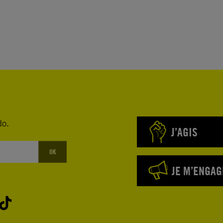
do.
J’AGIS
OK
JE M’ENGAG