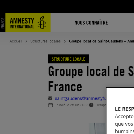
Aller
au
contenu
NOUS CONNAÎTRE
Accueil
Structures locales
Groupe local de Saint-Gaudens – Amn
STRUCTURE LOCALE
Groupe local de 
France
saintgaudens@amnestyfrance.fr
Publié le
28.06.2023
Temps de lecture estimé
LE RES
Accepter
que vos 
humains