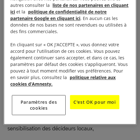
autres consulter la
liste de nos partenaires en cliquant
LA VIE DU GROUPE
ici
et la
politique de confidentialité de notre
partenaire Google en cliquant ici
. En aucun cas les
données de nos bases ne sont revendues ou utilisées à
Présentation
des fins commerciales.
En cliquant sur « OK J'ACCEPTE », vous donnez votre
Existant depuis près de 35 ans, notre groupe
accord pour l'utilisation de ces cookies. Vous pouvez
aujourd’hui se compose d’une dizaine de personnes
également continuer sans accepter, et dans ce cas, les
paramètres par défaut des cookies s'appliqueront. Vous
d’âges différents, et d’horizons divers. Tous
pouvez à tout moment modifier vos préférences. Pour
bénévoles,
nous partageons la même volonté de
en savoir plus, consultez la
politique relative aux
défendre les droits humains à travers différentes
cookies d’Amnesty.
actions
au cours de l’année : collecte de signatures
dans le cadre des campagnes décidées
Paramètres des
C'est OK pour moi
cookies
nationalement, messages de soutien aux Personnes
en Danger du monde entier, démarche de
sensibilisation des décideurs locaux,