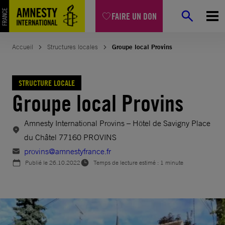
Aller
FAIRE UN DON
au
contenu
Accueil
Structures locales
Groupe local Provins
STRUCTURE LOCALE
Groupe local Provins
Amnesty International Provins – Hötel de Savigny Place
du Châtel 77160 PROVINS
provins@amnestyfrance.fr
Publié le
26.10.2022
Temps de lecture estimé : 1 minute