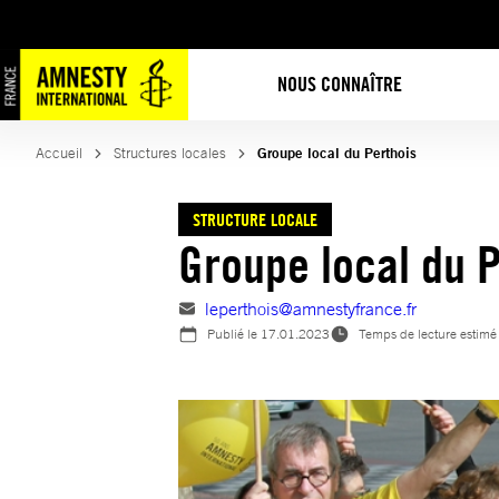
Aller
au
contenu
NOUS CONNAÎTRE
Accueil
Structures locales
Groupe local du Perthois
STRUCTURE LOCALE
Groupe local du 
leperthois@amnestyfrance.fr
Publié le
17.01.2023
Temps de lecture estimé