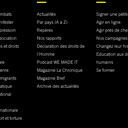
ombats
Actualités
Signer une pétit
nifester
Par pays (A à Z)
Agir en ligne
xpression
Repères
Agir près de che
sociation
Nos rapports
Nos campagnes
s et droits
Déclaration des droits de
Changez leur his
l'Homme
Education aux dr
ale
Podcast WE MADE IT
humains
genre
Magazine La Chronique
Se former
 migrants
Magazine Bref
matique
Archive des actualités
ational
e
rnationale
t et torture