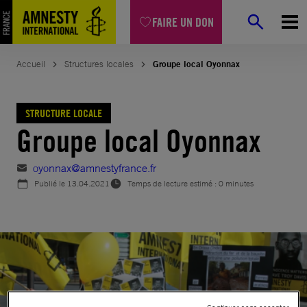
Aller
FAIRE UN DON
au
contenu
Accueil
Structures locales
Groupe local Oyonnax
STRUCTURE LOCALE
Groupe local Oyonnax
oyonnax@amnestyfrance.fr
Publié le
13.04.2021
Temps de lecture estimé : 0 minutes