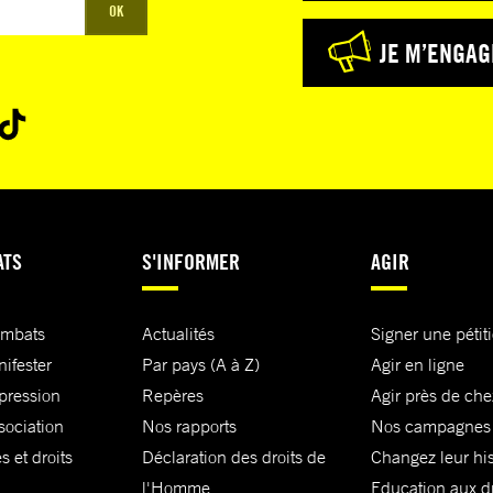
OK
JE M’ENGAG
ATS
S'INFORMER
AGIR
ombats
Actualités
Signer une pétit
nifester
Par pays (A à Z)
Agir en ligne
xpression
Repères
Agir près de che
sociation
Nos rapports
Nos campagnes
s et droits
Déclaration des droits de
Changez leur his
l'Homme
Education aux dr