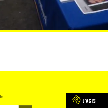
do.
J’AGIS