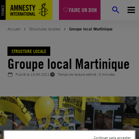
Aller
FAIRE UN DON
au
contenu
Accueil
Structures locales
Groupe local Martinique
STRUCTURE LOCALE
Groupe local Martinique
Publié le
13.04.2021
Temps de lecture estimé : 0 minutes
Continuer sans accepter