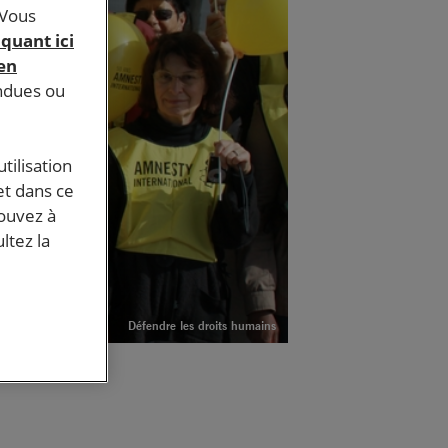
 Vous
iquant ici
 en
endues ou
tilisation
et dans ce
pouvez à
ltez la
Défendre les droits humains