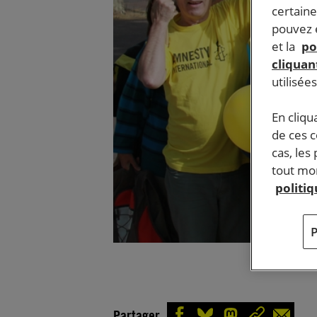
certaine
pouvez e
et la
po
cliquant
utilisée
En cliqu
de ces 
cas, les
tout mom
politi
Partager