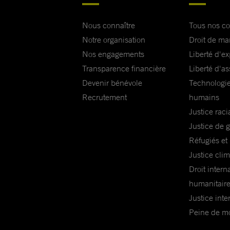
Nous connaître
Tous nos c
Notre organisation
Droit de ma
Nos engagements
Liberté d'e
Transparence financière
Liberté d'as
Devenir bénévole
Technologie
Recrutement
humains
Justice raci
Justice de 
Réfugiés et
Justice cli
Droit intern
humanitair
Justice inte
Peine de mor