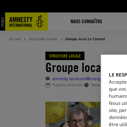
Aller
au
contenu
NOUS CONNAÎTRE
Accueil
Structures locales
Groupe local Le Creusot
STRUCTURE LOCALE
Groupe local Le 
LE RES
amnesty.lecreusot@orange.fr
Accepter
Publié le
15.04.2021
Temps de lecture estimé
que vos 
humains
Nous ut
site, pe
données
être uti