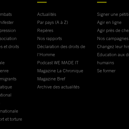
ombats
Actualités
Signer une pétit
nifester
Par pays (A à Z)
Agir en ligne
xpression
Repères
Agir près de che
sociation
Nos rapports
Nos campagnes
s et droits
Déclaration des droits de
Changez leur his
l'Homme
Education aux dr
ale
Podcast WE MADE IT
humains
genre
Magazine La Chronique
Se former
 migrants
Magazine Bref
matique
Archive des actualités
ational
e
rnationale
t et torture