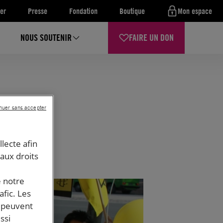
er
Presse
Fondation
Boutique
Mon espace
NOUS SOUTENIR
FAIRE UN DON
nuer sans accepter
llecte afin
 aux droits
e notre
afic. Les
s peuvent
ssi