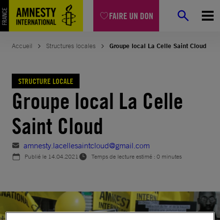
Aller
FAIRE UN DON
au
contenu
Accueil
Structures locales
Groupe local La Celle Saint Cloud
STRUCTURE LOCALE
Groupe local La Celle
Saint Cloud
amnesty.lacellesaintcloud@gmail.com
Publié le
14.04.2021
Temps de lecture estimé : 0 minutes