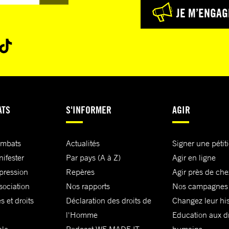
JE M’ENGAG
ATS
S'INFORMER
AGIR
ombats
Actualités
Signer une pétit
nifester
Par pays (A à Z)
Agir en ligne
xpression
Repères
Agir près de che
sociation
Nos rapports
Nos campagnes
s et droits
Déclaration des droits de
Changez leur his
l'Homme
Education aux dr