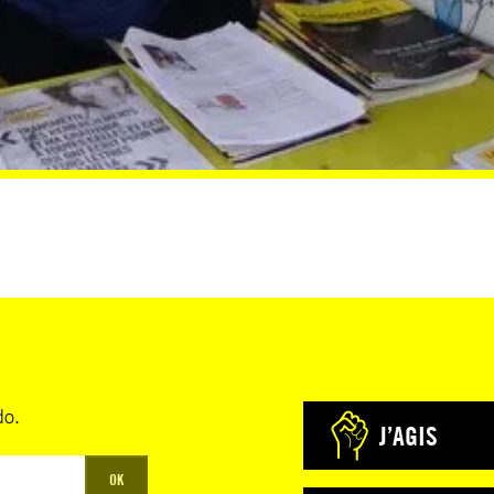
do.
J’AGIS
OK