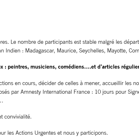
es. Le nombre de participants est stable malgré les départs
céan Indien : Madagascar, Maurice, Seychelles, Mayotte, Co
 : peintres, musiciens, comédiens….et d’articles régulier
 actions en cours, décider de celles à mener, accueillir l
posés par Amnesty International France : 10 jours pour Sig
s…
 convivialité.
r les Actions Urgentes et nous y participons.