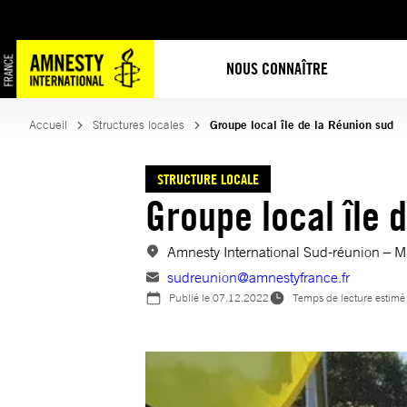
Aller
au
contenu
NOUS CONNAÎTRE
Accueil
Structures locales
Groupe local île de la Réunion sud
STRUCTURE LOCALE
Groupe local île 
Amnesty International Sud-réunion – 
sudreunion@amnestyfrance.fr
Publié le
07.12.2022
Temps de lecture estimé