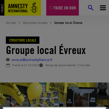
Aller
FAIRE UN DON
au
contenu
Accueil
Structures locales
Groupe local Évreux
STRUCTURE LOCALE
Groupe local Évreux
evreux@amnestyfrance.fr
Publié le
27.10.2020
Temps de lecture estimé : 0 minutes