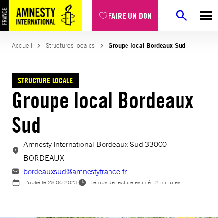
Aller
FAIRE UN DON
au
contenu
Accueil
Structures locales
Groupe local Bordeaux Sud
STRUCTURE LOCALE
Groupe local Bordeaux
Sud
Amnesty International Bordeaux Sud 33000
BORDEAUX
bordeauxsud@amnestyfrance.fr
Publié le
28.06.2023
Temps de lecture estimé : 2 minutes