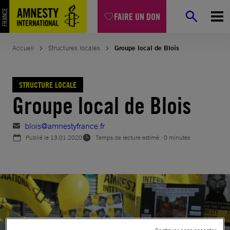
Aller
FAIRE UN DON
au
contenu
Accueil
Structures locales
Groupe local de Blois
STRUCTURE LOCALE
Groupe local de Blois
blois@amnestyfrance.fr
Publié le
13.01.2020
Temps de lecture estimé : 0 minutes