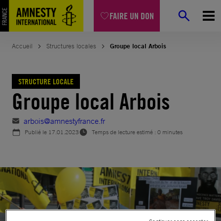
Aller
FAIRE UN DON
au
contenu
Accueil
Structures locales
Groupe local Arbois
STRUCTURE LOCALE
Groupe local Arbois
arbois@amnestyfrance.fr
Publié le
17.01.2023
Temps de lecture estimé : 0 minutes