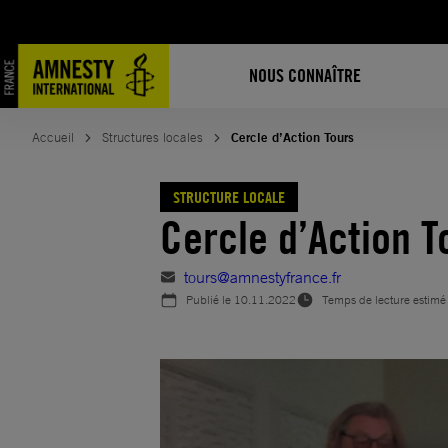
Aller
au
contenu
NOUS CONNAÎTRE
Accueil
Structures locales
Cercle d’Action Tours
STRUCTURE LOCALE
Cercle d’Action T
tours@amnestyfrance.fr
Publié le
10.11.2022
Temps de lecture estimé