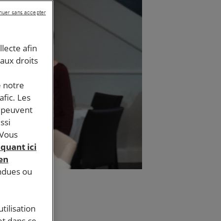
nuer sans accepter
llecte afin
 aux droits
e notre
afic. Les
s peuvent
ssi
 Vous
iquant ici
 en
endues ou
tilisation
et dans ce