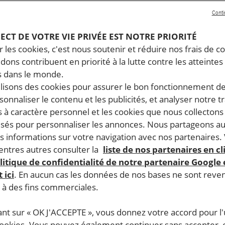
Conti
PECT DE VOTRE VIE PRIVÉE EST NOTRE PRIORITÉ
 les cookies, c'est nous soutenir et réduire nos frais de co
dons contribuent en priorité à la lutte contre les atteintes
 dans le monde.
ilisons des cookies pour assurer le bon fonctionnement d
rsonnaliser le contenu et les publicités, et analyser notre tr
 à caractère personnel et les cookies que nous collecton
lisés pour personnaliser les annonces. Nous partageons au
s informations sur votre navigation avec nos partenaires.
ntres autres consulter la
liste de nos partenaires en cl
litique de confidentialité de notre partenaire Google
 ici
. En aucun cas les données de nos bases ne sont rev
s à des fins commerciales.
ant sur « OK J'ACCEPTE », vous donnez votre accord pour l'u
cookies. Vous pouvez également continuer sans accepter, 