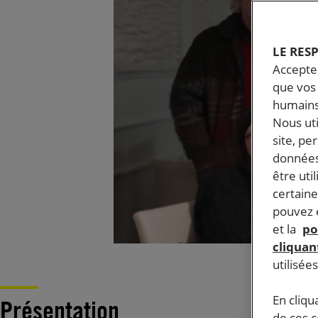
LE RES
Accepter
que vos 
humains
Nous ut
site, pe
données
être uti
certaine
pouvez e
et la
po
cliquant
utilisée
En cliqu
Présentation
de ces 