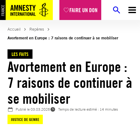
Aller
FAIRE UN DON
au
contenu
Accueil
Repères
Avortement en Europe : 7 raisons de continuer à se mobiliser
LES FAITS
Avortement en Europe :
7 raisons de continuer à
se mobiliser
Publié le
03.03.2026
Temps de lecture estimé : 14 minutes
JUSTICE DE GENRE