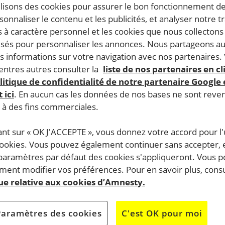
ilisons des cookies pour assurer le bon fonctionnement d
rsonnaliser le contenu et les publicités, et analyser notre tr
 à caractère personnel et les cookies que nous collecton
lisés pour personnaliser les annonces. Nous partageons au
SIGNEZ LA PÉTITION
s informations sur votre navigation avec nos partenaires.
ntres autres consulter la
liste de nos partenaires en cl
litique de confidentialité de notre partenaire Google
 ici
. En aucun cas les données de nos bases ne sont rev
Liberté pour Mohamed !
s à des fins commerciales.
ant sur « OK J'ACCEPTE », vous donnez votre accord pour l'u
Cette pétition est
terminée
, merci pour vo
cookies. Vous pouvez également continuer sans accepter, 
été libéré
soutien.
 paramètres par défaut des cookies s'appliqueront. Vous 
es à nos
ent modifier vos préférences. Pour en savoir plus, consu
N’hésitez pas à signer une des autres pét
que relative aux cookies d’Amnesty.
disponibles.
qer a été
Paramètres des cookies
C'est OK pour moi
pel n’est