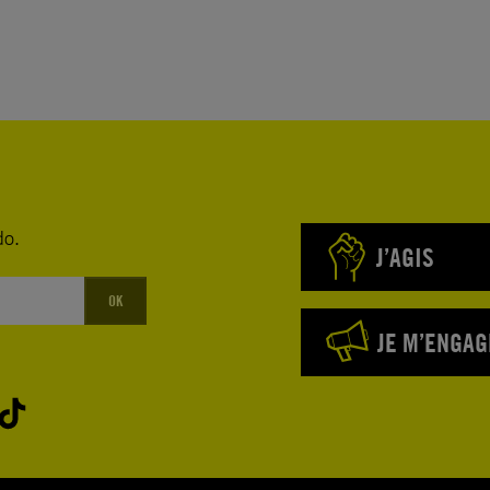
é de liberté
tien
arrêté en
orisme, il
autorités
efusant de
ice physique
do.
J’AGIS
mille. Il n’a
ence a eu
OK
on.
JE M’ENGAG
 El-Baqer ;
l soit