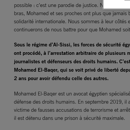
possible : c’est une parodie de justice. Ne baissons 
bras, Mohamed et ses proches ont plus que jamais b
solidarité internationale. Nous sommes à leur côtés e
continuerons de nous battre pour que Mohamed soit
Sous le régime d’Al-Sissi, les forces de sécurité ég
ont procédé, à l’arrestation arbitraire de plusieurs m
journalistes et défenseurs des droits humains. C’est
Mohamed El-Baqer, qui se voit privé de liberté dep
2 ans pour avoir défendu celle des autres.
Mohamed El-Baqer est un avocat égyptien spécialisé
défense des droits humains. En septembre 2019, il a
victime de fausses accusations de terrorisme et arrê
il est détenu dans une prison à sécurité maximale.