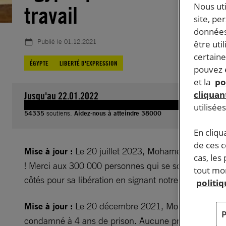
Nous ut
travail
site, pe
données
Publié le
01.12.2021
être uti
certaine
ÉGYPTE
LIBERTÉ D'EXPRESSION
pouvez e
et la
po
cliquant
Jusqu'au 22.01.2022
utilisée
54335
soutiens.
Aidez-nous à atteindre 38000
En cliqu
de ces 
Mise à jour :
Le 20 juillet 2023,
Mohamed El-Baqer a 
cas, les
! Merci aux 300 000 personnes qui se sont mobilisé
tout mom
côtés pour sa libération en signant notre pétition.
politi
Mise à jour :
Le 20 décembre 2021, Mohamed El-Ba
condamné à 4 ans de prison. Aucune procédure d’ap