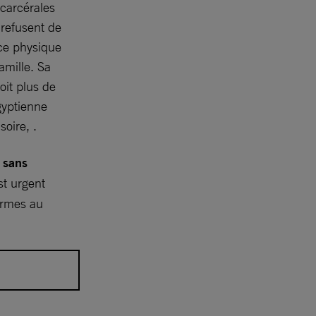
 carcérales
 refusent de
ice physique
amille. Sa
oit plus de
gyptienne
oire, .
 sans
st urgent
ormes au