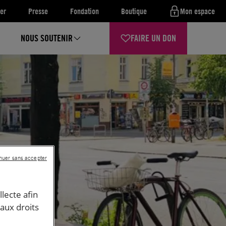
er
Presse
Fondation
Boutique
Mon espace
NOUS SOUTENIR
FAIRE UN DON
nuer sans accepter
llecte afin
 aux droits