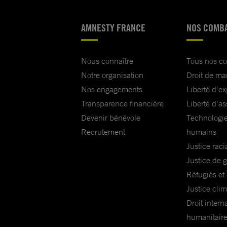
détenu dans des conditions dignes et conformes au d
AMNESTY FRANCE
NOS COMB
international ;
• révoquer la décision d’inscrire son nom sur la « lis
Nous connaître
Tous nos c
terroristes » et veiller à ce qu’il ne lui soit pas interd
Notre organisation
Droit de ma
ou de s’engager dans des activités civiques.
Nos engagements
Liberté d'e
Transparence financière
Liberté d'as
Je vous prie d’agréer, Monsieur le Président, l’expre
Devenir bénévole
Technologie
très haute considération.
Recrutement
humains
Justice raci
Justice de 
Réfugiés et
Justice cli
Droit intern
humanitair