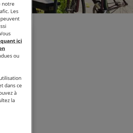
e notre
afic. Les
s peuvent
ssi
 Vous
iquant ici
 en
endues ou
tilisation
tre
et dans ce
pouvez à
ltez la
itions