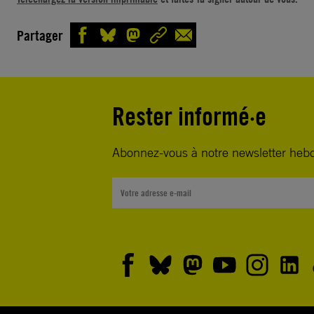
Depuis plus de 2 ans, Mohamed El-Baqer se voit priv
Partager
pour avoir défendu celle des autres. Cet avocat égyp
spécialisé dans la défense des droits humains a été 
septembre 2019. Cible de fausses accusations de terr
est détenu dans une prison à sécurité maximale. Les 
Rester informé·e
carcérales le traitent avec une cruauté extrême en r
lui accorder un lit ou un matelas, de faire de l’exerc
Abonnez-vous à notre newsletter heb
à l’air libre et même de conserver des photos de sa fa
été inculpé qu’en octobre 2021 et sa première audi
lieu le 18 octobre 2021 devant un tribunal d’excepti
Monsieur le Président, nous vous demandons de :
• libérer immédiatement et sans condition Mohamed
• dans l’attente de sa libération, de faire en sorte qu’i