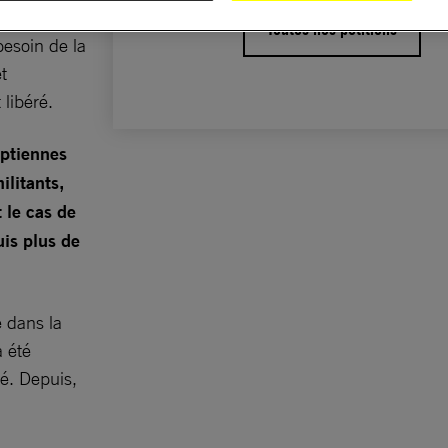
pas les
Toutes nos pétitions
esoin de la
t
 libéré.
yptiennes
ilitants,
 le cas de
uis plus de
 dans la
 été
té. Depuis,