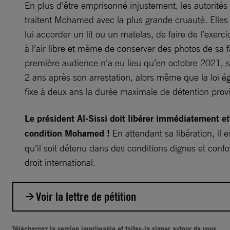
En plus d’être emprisonné injustement, les autorités
traitent Mohamed avec la plus grande cruauté. Elles
lui accorder un lit ou un matelas, de faire de l’exerc
à l’air libre et même de conserver des photos de sa f
première audience n’a eu lieu qu’en octobre 2021, s
2 ans après son arrestation, alors même que la loi é
fixe à deux ans la durée maximale de détention provis
Le président Al-Sissi doit libérer immédiatement et
condition Mohamed !
En attendant sa libération, il e
qu’il soit détenu dans des conditions dignes et conf
droit international.
Voir la lettre de pétition
Monsieur le Président,
Téléchargez la version imprimable
et faites-la signer autour de vous.