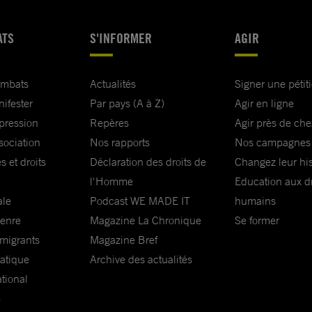
roit
ATS
S'INFORMER
AGIR
te des
ombats
Actualités
Signer une pétit
it de voyager
nifester
Par pays (A à Z)
Agir en ligne
xpression
Repères
Agir près de che
sociation
Nos rapports
Nos campagnes
ssion de ma
s et droits
Déclaration des droits de
Changez leur his
l'Homme
Education aux dr
ale
Podcast WE MADE IT
humains
genre
Magazine La Chronique
Se former
 migrants
Magazine Bref
matique
Archive des actualités
ational
e