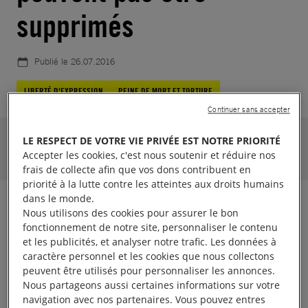
supprimés
Publié le
26.07.2016
LIBERTÉ D'EXPRESSION
PEINE DE MORT ET TORTURE
Continuer sans accepter
Jusqu'au 30.08.2016
LE RESPECT DE VOTRE VIE PRIVÉE EST NOTRE PRIORITÉ
Accepter les cookies, c'est nous soutenir et réduire nos
0
soutien.
Aidez-nous à atteindre
frais de collecte afin que vos dons contribuent en
priorité à la lutte contre les atteintes aux droits humains
dans le monde.
Dans le contexte actuel de peur et d’incertitude, le
Nous utilisons des cookies pour assurer le bon
fonctionnement de notre site, personnaliser le contenu
gouvernement ne doit pas, dans sa quête de justice,
et les publicités, et analyser notre trafic. Les données à
bafouer les droits de la population. Les violences qui
caractère personnel et les cookies que nous collectons
ont eu lieu pendant la tentative de coup d’État
peuvent être utilisés pour personnaliser les annonces.
Nous partageons aussi certaines informations sur votre
doivent faire l’objet d’une enquête et les
navigation avec nos partenaires. Vous pouvez entres
responsables présumés doivent être déférés à la