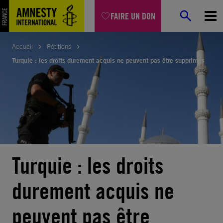
Aller
FAIRE UN DON
au
contenu
Accueil
Pétitions
Turquie : les droits durement acquis ne peuvent pas être supprimés
Turquie : les droits
durement acquis ne
peuvent pas être