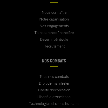
licenciement doivent être
respectés.
Nous connaître
Notre organisation
Nos engagements
Veuillez agréer, Monsieur le Président,
Transparence financière
l’expression de ma haute considération.
Devenir bénévole
Recrutement
NOS COMBATS
Tous nos combats
Droit de manifester
Liberté d'expression
Liberté d'association
Technologies et droits humains