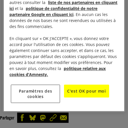
autres consulter la
liste de nos partenaires en cliquant
justice, mais les droits humains doivent être
ici
et la
politique de confidentialité de notre
partenaire Google en cliquant ici
. En aucun cas les
respectés, et non pas ignorés pendant ces
données de nos bases ne sont revendues ou utilisées à
procédures.
des fins commerciales.
L’état d’urgence n’annule pas les obligations
En cliquant sur « OK J'ACCEPTE », vous donnez votre
accord pour l'utilisation de ces cookies. Vous pouvez
auxquelles est tenue la Turquie au titre du droit
également continuer sans accepter, et dans ce cas, les
international et il ne doit pas permettre
paramètres par défaut des cookies s'appliqueront. Vous
d’abandonner les libertés et les garanties chèrement
pouvez à tout moment modifier vos préférences. Pour
en savoir plus, consultez la
politique relative aux
acquises. Personne ne peut se sentir en sécurité
cookies d’Amnesty.
lorsque les droits humains ne sont pas respectés.
Paramètres des
C'est OK pour moi
Voir la lettre de pétition
cookies
Monsieur le Président,
Partager