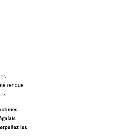
des
 été rendue
es.
victimes
égalais
erpellez les