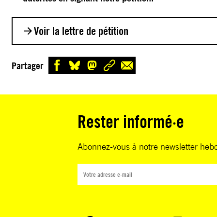
Voir la lettre de pétition
À Ismaela Madior Fall, ministre de la Justice
Partager
Monsieur le Ministre,
Le 8 avril 2021, votre gouvernement avait annoncé l
Rester informé·e
pied d’une commission d’enquête indépendante et i
pour faire la lumière sur les manifestations de mars
Abonnez-vous à notre newsletter heb
cours desquelles 14 personnes avaient perdu la vie.
Le 8 décembre 2021, le Président Macky Sall a décl
Commission n’était plus d’actualité en raison de l’e
d’une procédure judicaire et d’enquêtes internes. Po
jour, nous n’avons aucune information sur cette pro