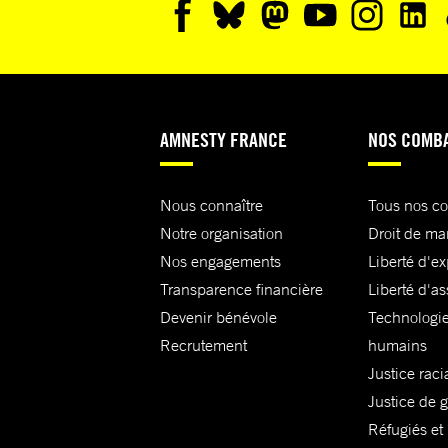
judiciaire.
Le 1er juin 2023, des violences ont éclaté dans plusie
du Sénégal, suite au procès pour viols et menaces d
l’opposant Ousmane Sonko à l’issue duquel ce dernie
AMNESTY FRANCE
NOS COMB
condamné à deux ans de prison ferme pour corrupti
jeunesse.
Nous connaître
Tous nos c
Notre organisation
Droit de ma
Les manifestations ont causé la mort d’au moins 23
Nos engagements
Liberté d'e
et fait au moins 357 blessés (Croix-Rouge sénégalais
Transparence financière
Liberté d'as
police nationale a annoncé l’arrestation de plus de 5
Devenir bénévole
Technologie
personnes. La plupart des victimes ont été tuées par 
Recrutement
humains
travers des vidéos qui ont largement circulé sur les 
Justice raci
sociaux et authentifiées par Amnesty International, o
Justice de 
apercevoir des civils armés aux côtés des forces de 
Réfugiés et
de sécurité réprimant avec brutalité les manifestants,