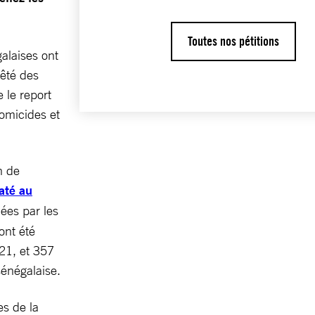
Toutes nos pétitions
galaises ont
rêté des
 le report
homicides et
on de
até au
ées par les
ont été
021, et 357
sénégalaise.
es de la