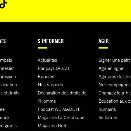
urs villes
e mort de
r a été
ATS
S'INFORMER
AGIR
on de la
ombats
Actualités
Signer une pétit
nifester
Par pays (A à Z)
Agir en ligne
 personnes
xpression
Repères
Agir près de che
e). La
sociation
Nos rapports
Nos campagnes
00
s et droits
Déclaration des droits de
Changez leur his
balles, et à
l'Homme
Education aux dr
réseaux
ale
Podcast WE MADE IT
humains
n peut
genre
Magazine La Chronique
Se former
défense et
 migrants
Magazine Bref
 les