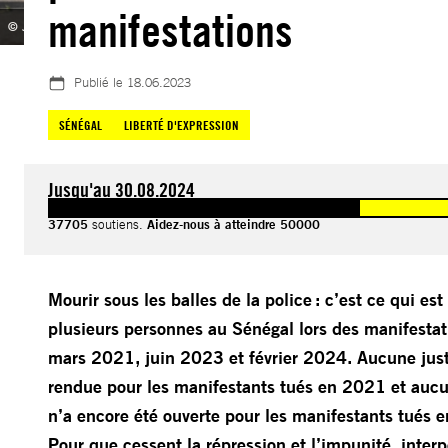
manifestations
© John Wessels – AFP
Publié le
18.06.2023
SÉNÉGAL
LIBERTÉ D'EXPRESSION
Jusqu'au 30.08.2024
37705
soutiens.
Aidez-nous à atteindre 50000
Mourir sous les balles de la police : c’est ce qui est 
plusieurs personnes au Sénégal lors des manifestat
mars 2021, juin 2023 et février 2024. Aucune just
rendue pour les manifestants tués en 2021 et auc
n’a encore été ouverte pour les manifestants tués 
Pour que cessent la répression et l’impunité, interp