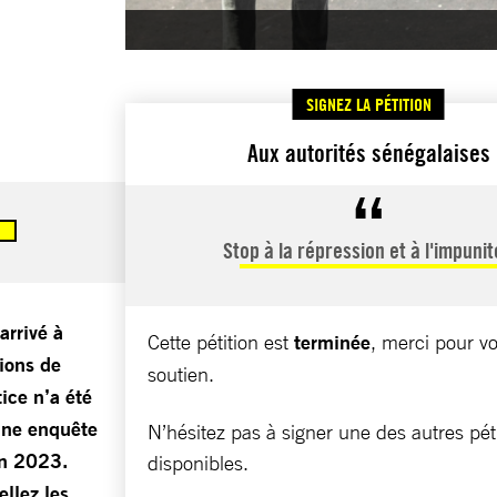
SIGNEZ LA PÉTITION
Aux autorités sénégalaises
Stop à la répression et à l'impunit
arrivé à
Cette pétition est
terminée
, merci pour vo
ions de
soutien.
ice n’a été
une enquête
N’hésitez pas à signer une des autres pét
en 2023.
disponibles.
ellez les