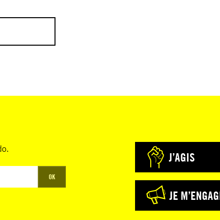
a mise sur
mpartiale
 2021 au
do.
J’AGIS
aré que la
OK
ngagement
JE M’ENGAG
urtant, à ce
cédure