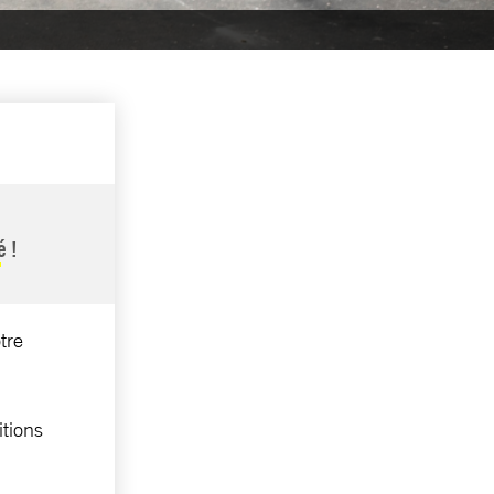
é !
tre
itions