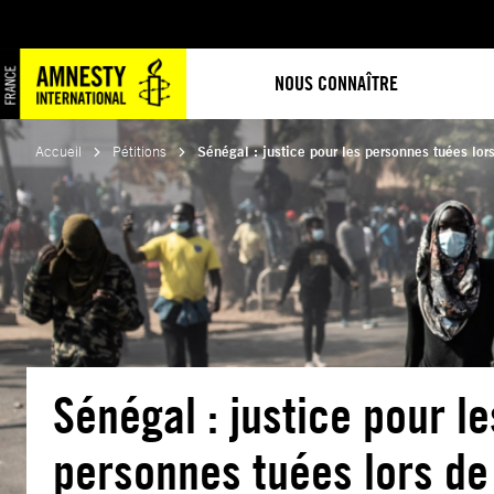
Aller
au
contenu
NOUS CONNAÎTRE
Accueil
Pétitions
Sénégal : justice pour les personnes tuées lor
Sénégal : justice pour le
personnes tuées lors de