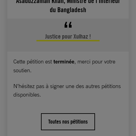
Asaduzzaman Khan, Ministre de l’Intérieur
policière est au point mort et les meurtriers
du Bangladesh
n’ont pas été inquiétés.
Le fait que personne n’ait eu à rendre de
Justice pour Xulhaz !
comptes pour ces assassinats a créé un climat
de peur parmi les défenseurs des droits
humains, notamment celles et ceux qui
Cette pétition est
terminée
, merci pour votre
militent pour les droits des personnes LGBTI.
soutien.
Ces personnes ne peuvent pas s’exprimer
librement ni vivre la vie qu’elles souhaitent,
N’hésitez pas à signer une des autres pétitions
craignant d’être elles aussi attaquées sans que
disponibles.
le gouvernement ne fasse quoi que ce soit
pour intervenir.
Toutes nos pétitions
Monsieur le Ministre, au vu de ce climat
d’impunité, nous vous demandons de veiller à