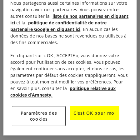
En 2014, il avait cofondé le seul magazine
Nous partageons aussi certaines informations sur votre
navigation avec nos partenaires. Vous pouvez entres
bangladais consacré aux lesbiennes, gays,
autres consulter la
liste de nos partenaires en cliquant
bisexuelles et transgenres. Une entreprise à risques
ici
et la
politique de confidentialité de notre
dans un pays où les relations intimes entre
partenaire Google en cliquant ici
. En aucun cas les
données de nos bases ne sont revendues ou utilisées à
personnes de même sexe peuvent être punies par la
des fins commerciales.
prison.
En cliquant sur « OK J'ACCEPTE », vous donnez votre
Le 25 avril 2016, des hommes se présentant
accord pour l'utilisation de ces cookies. Vous pouvez
également continuer sans accepter, et dans ce cas, les
comme des coursiers ont fait irruption dans son
paramètres par défaut des cookies s'appliqueront. Vous
appartement à Dacca. Sous les yeux de sa mère
pouvez à tout moment modifier vos préférences. Pour
âgée de 75 ans, Xulhaz, 35 ans, et un collaborateur
en savoir plus, consultez la
politique relative aux
cookies d’Amnesty.
qui se trouvait chez lui, ont été tués à la machette.
Malgré des éléments de preuve, en particulier des
Paramètres des
C'est OK pour moi
cookies
déclarations de témoins et des images de
vidéosurveillance, personne n’a été inculpé.