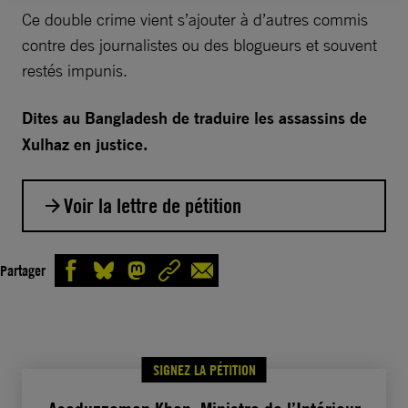
Ce double crime vient s’ajouter à d’autres commis
contre des journalistes ou des blogueurs et souvent
restés impunis.
Dites au Bangladesh de traduire les assassins de
Xulhaz en justice.
Voir la lettre de pétition
Monsieur le Ministre,
Partager
Xulhaz Mannan et son collègue ont été
assassinés à coups de machette par des
agresseurs qui avaient fait irruption dans son
SIGNEZ LA PÉTITION
domicile en avril 2016. Bien qu’il y ait des
témoins et de nombreuses preuves, l’enquête