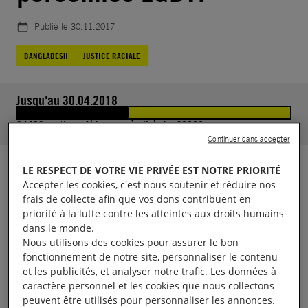
Publié le
30.11.2017
BANGLADESH
JUSTICE RACIALE
Jusqu'au 30.04.2018
24439
soutiens.
Aidez-nous à atteindre 60000
Continuer sans accepter
LE RESPECT DE VOTRE VIE PRIVÉE EST NOTRE PRIORITÉ
Xulhaz Mannan était un éminent défenseur des
Accepter les cookies, c'est nous soutenir et réduire nos
droits des minorités sexuelles. Le 25 avril 2016,
frais de collecte afin que vos dons contribuent en
priorité à la lutte contre les atteintes aux droits humains
de soi-disant coursiers ont fait irruption dans son
dans le monde.
appartement à Dacca. Sous les yeux de sa mère
Nous utilisons des cookies pour assurer le bon
âgée de 75 ans, Xulhaz, et un collaborateur qui se
fonctionnement de notre site, personnaliser le contenu
et les publicités, et analyser notre trafic. Les données à
trouvait avec lui, ont été tués à coups de machette.
caractère personnel et les cookies que nous collectons
peuvent être utilisés pour personnaliser les annonces.