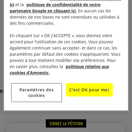
politiques, torturée pendant sa détention, elle risque
ici
et la
politique de confidentialité de notre
maintenant de perdre la vue. En 2008, elle a été
partenaire Google en cliquant ici
. En aucun cas les
données de nos bases ne sont revendues ou utilisées à
incarcérée en raison de ses liens supposés avec la
des fins commerciales.
branche militaire d’un groupe d’opposition kurde.
Les autorités l’empêchent à présent de recevoir les
En cliquant sur « OK J'ACCEPTE », vous donnez votre
accord pour l'utilisation de ces cookies. Vous pouvez
soins médicaux qui lui permettraient de ne pas
également continuer sans accepter, et dans ce cas, les
devenir aveugle.
paramètres par défaut des cookies s'appliqueront. Vous
pouvez à tout moment modifier vos préférences. Pour
en savoir plus, consultez la
politique relative aux
Voir la lettre de pétition
cookies d’Amnesty.
Kurde iranienne de 34 ans, Zeynab Jalalian
Paramètres des
C'est OK pour moi
Partager
purge une peine de réclusion à perpétuité
cookies
après un procès expédié en quelques minutes
et entaché d’irrégularités flagrantes. Cette
jeune femme militait en faveur des droits de la
SIGNEZ LA PÉTITION
minorité kurde en Iran, en particulier ceux des