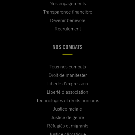
tous les responsables dans
Nos engagements
un procès équitable ;
Transparence financière
Devenir bénévole
de veiller à ce que Zeynab
Recrutement
Jalalian soit protégée
contre d’autres actes de
NOS COMBATS
torture et autres mauvais
traitements.
Tous nos combats
Droit de manifester
Veuillez agréer, Monsieur le Ministre de la
Liberté d'expression
Justice, l’expression de notre très haute
Liberté d'association
considération.
Technologies et droits humains
Justice raciale
Justice de genre
Réfugiés et migrants
Justice climatique