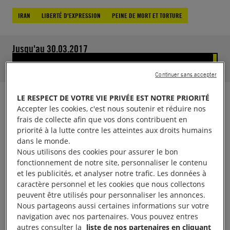
IRAN
LIBERTÉ D'EXPRESSION
PEINE DE MORT ET TORTURE
Jusqu'au 30.03.2017
29479
soutiens.
Aidez-nous à atteindre 30000
Continuer sans accepter
LE RESPECT DE VOTRE VIE PRIVÉE EST NOTRE PRIORITÉ
Cette pétition est maintenant terminée. Merci de
Accepter les cookies, c'est nous soutenir et réduire nos
l’avoir signée. Nous allons remettre très
frais de collecte afin que vos dons contribuent en
priorité à la lutte contre les atteintes aux droits humains
prochainement ces signatures à ses destinataires et
dans le monde.
nous donnerons des informations sur leurs
Nous utilisons des cookies pour assurer le bon
réponses.
fonctionnement de notre site, personnaliser le contenu
et les publicités, et analyser notre trafic. Les données à
caractère personnel et les cookies que nous collectons
Zeynab Jalalian purge une peine de réclusion à
peuvent être utilisés pour personnaliser les annonces.
perpétuité, et le monde autour d’elle devient chaque
Nous partageons aussi certaines informations sur votre
navigation avec nos partenaires. Vous pouvez entres
jour plus sombre. Arrêtée en raison de ses activités
autres consulter la
liste de nos partenaires en cliquant