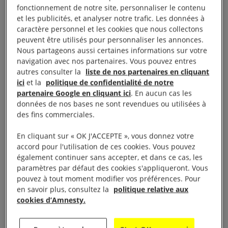
fonctionnement de notre site, personnaliser le contenu
Passage d’un portique à l’aéroport qui compare
et les publicités, et analyser notre trafic. Les données à
votre visage à la photo de votre passeport,
caractère personnel et les cookies que nous collectons
déverrouillage de votre téléphone grâce aux
peuvent être utilisés pour personnaliser les annonces.
Nous partageons aussi certaines informations sur votre
capteurs de votre visage… C’est ce qu’on appelle la
navigation avec nos partenaires. Vous pouvez entres
reconnaissance faciale à des fins d’authentification.
autres consulter la
liste de nos partenaires en cliquant
ici
et la
politique de confidentialité de notre
Nous ne demandons pas l’interdiction de cet usage
partenaire Google en cliquant ici
. En aucun cas les
données de nos bases ne sont revendues ou utilisées à
car il ne s’agit pas de surveillance de masse et que
des fins commerciales.
la personne peut donner son consentement.
Cependant, pour que la reconnaissance faciale à
En cliquant sur « OK J'ACCEPTE », vous donnez votre
accord pour l'utilisation de ces cookies. Vous pouvez
des fins d’authentification soit utilisée, elle doit être
également continuer sans accepter, et dans ce cas, les
conforme au règlement général sur la protection des
paramètres par défaut des cookies s'appliqueront. Vous
données personnelles (RGPD).
pouvez à tout moment modifier vos préférences. Pour
en savoir plus, consultez la
politique relative aux
cookies d’Amnesty.
Identifier : la reconnaissance
faciale dans l’espace public,