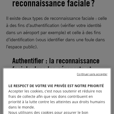
reconnaissance faciale ?
Il existe deux types de reconnaissance faciale : celle
à des fins d’authentification (vérifier votre identité
dans un aéroport par exemple) et celle à des fins
d’identification (vous identifier dans une foule dans
l’espace public).
Authentifier : la reconnaissance
faciale dans les aéroports et
sur vos téléphones
Continuer sans accepter
LE RESPECT DE VOTRE VIE PRIVÉE EST NOTRE PRIORITÉ
La reconnaissance faciale à des fins
Accepter les cookies, c'est nous soutenir et réduire nos
frais de collecte afin que vos dons contribuent en
d’authentification est déployée pour vérifier que la
priorité à la lutte contre les atteintes aux droits humains
personne est bien celle qu’elle prétend être.
dans le monde.
Nous utilisons des cookies pour assurer le bon