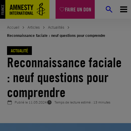
Aller
FAIRE UN DON
au
contenu
Accueil
Articles
Actualités
Reconnaissance faciale : neuf questions pour comprendre
ACTUALITÉ
Reconnaissance faciale
: neuf questions pour
comprendre
Publié le
11.05.2024
Temps de lecture estimé : 13 minutes