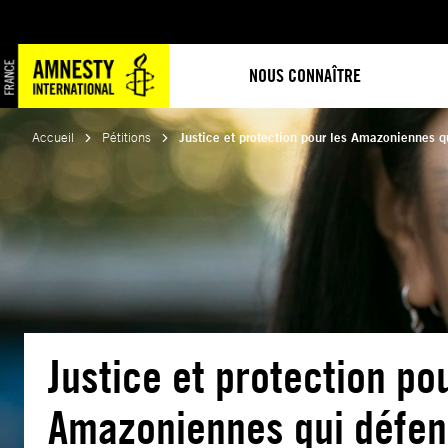
Aller
au
contenu
NOUS CONNAÎTRE
Accueil
Pétitions
Justice et protection pour les Amazoniennes q
Justice et protection po
Amazoniennes qui défen