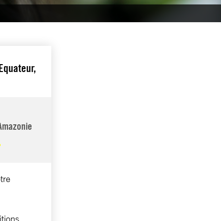
Equateur,
 Amazonie
tre
itions