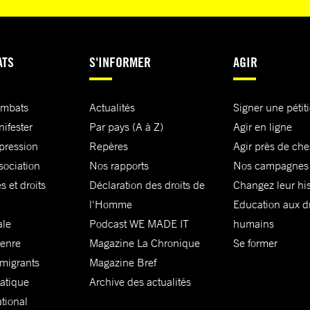
ir et la
’est
ATS
S'INFORMER
AGIR
ves,
ombats
Actualités
Signer une pétit
ées
nifester
Par pays (A à Z)
Agir en ligne
s et
xpression
Repères
Agir près de che
Nema
r
sociation
Nos rapports
Nos campagnes
s et droits
Déclaration des droits de
Changez leur his
l'Homme
Education aux dr
ale
Podcast WE MADE IT
humains
ts
genre
Magazine La Chronique
Se former
 migrants
Magazine Bref
né
matique
Archive des actualités
ational