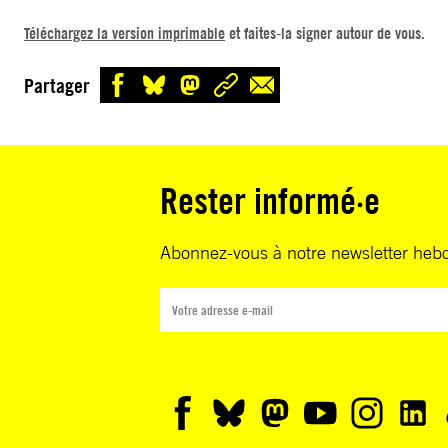
Madame la Procureure générale,
Téléchargez la version imprimable
et faites-la signer autour de vous.
Au cours de l’année 2018, Amnesty International a 
Partager
série d’attaques et de menaces en Équateur contre l
défenseures des droits des peuples indigènes et
environnementaux. Patricia Gualinga, Nema Grefa, 
Aranda et Margoth Escobar, toutes membres du colle
Rester informé·e
Femmes amazoniennes, font partie des victimes de c
d’attaques.
Abonnez-vous à notre newsletter heb
Bien qu’elles aient toutes porté plainte, le bureau de 
procureure générale n’a pris aucune mesure pour e
efficacement sur ces attaques et pour accorder des
protection à ces femmes. Par conséquent, elles risqu
et celle des membres de leur famille en continuant 
travail légitime et important de défenseures. En tant