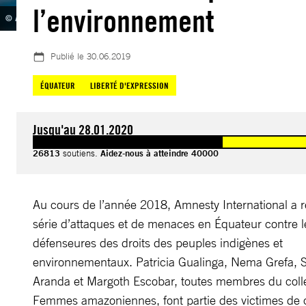
l’environnement
© Amazon Watch/Caroline Bennett
Publié le
30.06.2019
ÉQUATEUR
LIBERTÉ D'EXPRESSION
Jusqu'au 28.01.2020
26813
soutiens.
Aidez-nous à atteindre 40000
Au cours de l’année 2018, Amnesty International a 
série d’attaques et de menaces en Équateur contre l
défenseures des droits des peuples indigènes et
environnementaux. Patricia Gualinga, Nema Grefa, 
Aranda et Margoth Escobar, toutes membres du colle
Femmes amazoniennes, font partie des victimes de c