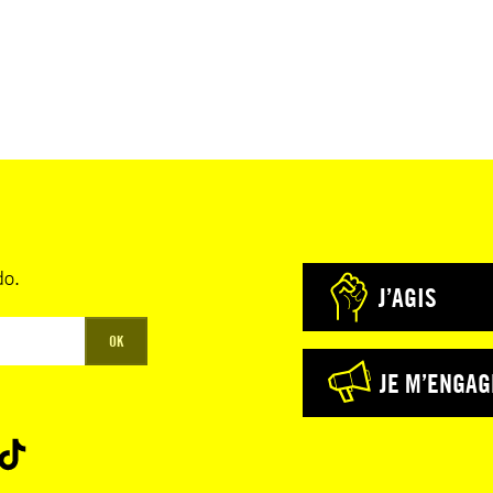
recensé une
es
Salomé
ctif des
ette série
do.
J’AGIS
la
OK
nquêter
JE M’ENGAG
 mesures de
ent leur vie
à mener leur
 que