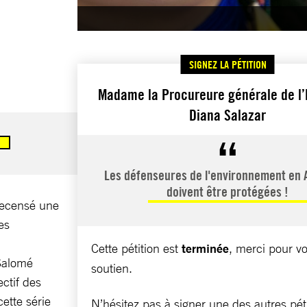
SIGNEZ LA PÉTITION
Madame la Procureure générale de l’
Diana Salazar
Les défenseures de l'environnement en
doivent être protégées !
recensé une
es
Cette pétition est
terminée
, merci pour vo
Salomé
soutien.
ctif des
ette série
N’hésitez pas à signer une des autres pét