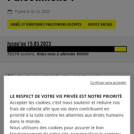
Publié le
31.01.2022
ISRAËL ET TERRITOIRES PALESTINIENS OCCUPÉS
JUSTICE RACIALE
Jusqu'au 15.03.2023
72174
soutiens.
Aidez-nous à atteindre 80000
Ségrégation territoriale et restrictions de
Continuer sans accepter
mouvement, saisies massives de biens fonciers et
immobiliers, expulsions forcées, détentions
LE RESPECT DE VOTRE VIE PRIVÉE EST NOTRE PRIORITÉ
arbitraires, tortures, homicides illégaux…
Accepter les cookies, c'est nous soutenir et réduire nos
frais de collecte afin que vos dons contribuent en
priorité à la lutte contre les atteintes aux droits humains
Après quatre ans de recherche, nous affirmons que
dans le monde.
le système de domination et d’oppression mis en
Nous utilisons des cookies pour assurer le bon
fonctionnement de notre site, personnaliser le contenu