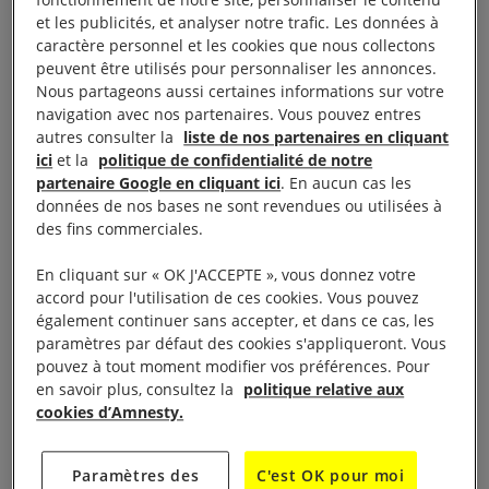
place par l’État israélien à l’encontre des
et les publicités, et analyser notre trafic. Les données à
Palestiniens et des Palestiniennes constitue un
caractère personnel et les cookies que nous collectons
crime d’apartheid, tel que défini par le droit
peuvent être utilisés pour personnaliser les annonces.
Nous partageons aussi certaines informations sur votre
international.
navigation avec nos partenaires. Vous pouvez entres
autres consulter la
liste de nos partenaires en cliquant
À lire aussi :
Israël : les Palestinien·nes sont victimes d’un
ici
et la
politique de confidentialité de notre
apartheid
partenaire Google en cliquant ici
. En aucun cas les
données de nos bases ne sont revendues ou utilisées à
des fins commerciales.
Des communautés entières ont été expulsées ou
déplacées de force et des centaines de milliers
En cliquant sur « OK J'ACCEPTE », vous donnez votre
d’habitations palestiniennes ont été détruites. Dans
accord pour l'utilisation de ces cookies. Vous pouvez
également continuer sans accepter, et dans ce cas, les
certaines zones, les autorités israéliennes refusent
paramètres par défaut des cookies s'appliqueront. Vous
d’accorder des permis de construire aux
pouvez à tout moment modifier vos préférences. Pour
Palestiniens, ce qui les force à bâtir des structures,
en savoir plus, consultez la
politique relative aux
cookies d’Amnesty.
de fait illégales, qui sont démolies régulièrement.
Les politiques et les pratiques discriminatoires mises
Paramètres des
C'est OK pour moi