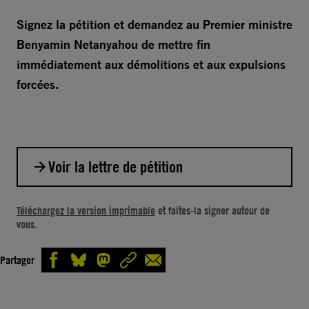
Signez la pétition et demandez au Premier ministre
Benyamin Netanyahou de mettre fin
immédiatement aux démolitions et aux expulsions
forcées.
Voir la lettre de pétition
Monsieur le Premier Ministre,
Téléchargez la version imprimable
et faites-la signer autour de
vous.
Je vous écris pour vous faire part de ma vive
préoccupation concernant les dépossessions
Partager
et les démolitions d’habitations dont sont
victimes des millions de Palestiniens et de