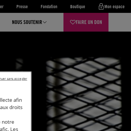
er
Presse
Fondation
Boutique
Mon espace
NOUS SOUTENIR
FAIRE UN DON
nuer sans accepter
llecte afin
 aux droits
e notre
afic. Les