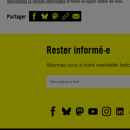
Téléchargez la version imprimable
et faites-la signer autour de vous.
La crainte de voir le COVID-19 se propager dans les 
Partager
égyptiennes surpeuplées et insalubres grandit. Les 
détenues ne peuvent pas appliquer les mesures de d
sociale et n’ont souvent pas accès à de l’eau propre 
savon.
Rester informé·e
Entre le 14 et le 25 avril, les autorités égyptiennes on
Abonnez-vous à notre newsletter heb
plus de 4 000 personnes. Cependant, de nombreus
personnes détenues illégalement, notamment des d
des droits humains et des personnes en détention pr
prolongée, sont toujours emprisonnés.
Dans beaucoup de prisons égyptiennes, les conditio
inhumaines : surpeuplement, insalubrité et mauvaise 
Les installations sanitaires sont désastreuses, et l’ac