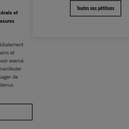
Toutes nos pétitions
cérale et
mesures
édiatement
ains et
voir exercé
manifester
isager de
détenus