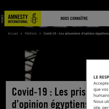
Aller
au
contenu
NOUS CONNAÎTRE
Accueil
Pétitions
Covid-19 : Les prisonniers d’opinion égyptiens
LE RES
Accepter
Covid-19 : Les prisonnie
que vos 
humains
d’opinion égyptiens en
Nous ut
site, pe