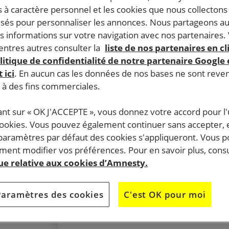
 à caractère personnel et les cookies que nous collecton
lisés pour personnaliser les annonces. Nous partageons au
s informations sur votre navigation avec nos partenaires.
ntres autres consulter la
liste de nos partenaires en cl
SIGNEZ LA PÉTITION
litique de confidentialité de notre partenaire Google
 ici
. En aucun cas les données de nos bases ne sont rev
s à des fins commerciales.
Liberté pour les prisonniers d’opinion ég
ant sur « OK J'ACCEPTE », vous donnez votre accord pour l'u
cookies. Vous pouvez également continuer sans accepter, 
 paramètres par défaut des cookies s'appliqueront. Vous 
Cette pétition est
terminée
, merci pour vo
ent modifier vos préférences. Pour en savoir plus, consu
es en
soutien.
que relative aux cookies d’Amnesty.
ui dépasse
onal. Nombre
N’hésitez pas à signer une des autres pét
Paramètres des cookies
C'est OK pour moi
niers et
disponibles.
 – sont