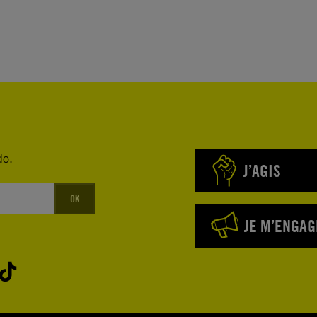
prisons
personnes
istanciation
ni à du
t gracié
do.
es
J’AGIS
éfenseurs
OK
ovisoire
JE M’ENGAG
ns sont
ventilation.
cès à l’eau