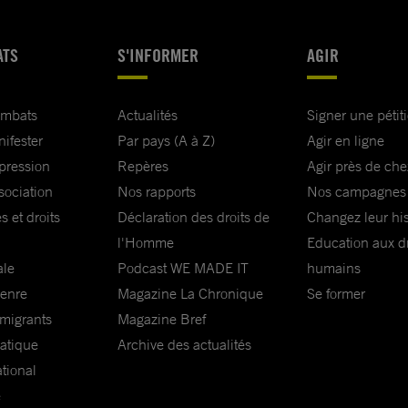
ATS
S'INFORMER
AGIR
les
ombats
Actualités
Signer une pétit
ersonnes
nifester
Par pays (A à Z)
Agir en ligne
pacifique
xpression
Repères
Agir près de che
sociation
Nos rapports
Nos campagnes
s et droits
Déclaration des droits de
Changez leur his
onnes en
l'Homme
Education aux dr
à risque face
ale
Podcast WE MADE IT
humains
s
genre
Magazine La Chronique
Se former
ées ;
 migrants
Magazine Bref
matique
Archive des actualités
é pour les
ational
 sans
e
nnelle, par