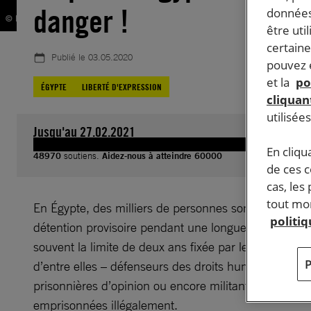
danger !
données
© KHALED DESOUKI/AFP via Getty Images
être uti
certaine
Publié le
03.05.2020
pouvez e
et la
po
ÉGYPTE
LIBERTÉ D'EXPRESSION
cliquant
utilisée
Jusqu'au 27.02.2021
En cliqu
48970
soutiens.
Aidez-nous à atteindre 60000
de ces 
cas, les
tout mom
En Égypte, des milliers de personnes sont maintenu
politi
détention provisoire pendant une longue période, q
souvent la limite de deux ans fixée par le droit nati
d’entre elles – défenseurs des droits humains, prison
prisonnières d’opinion ou encore militants pacifiques
emprisonnées illégalement.