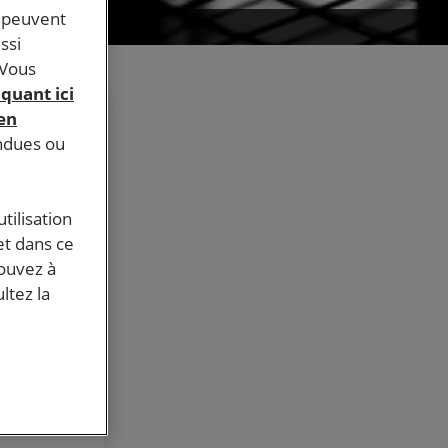
s peuvent
ssi
 Vous
iquant ici
 en
endues ou
yptiens !
tilisation
et dans ce
pouvez à
tre
ltez la
itions