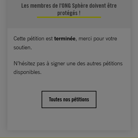
Les membres de l'ONG Sphère doivent être
incidents subis par l’organisation depuis 2017,
protégés !
seulement trois ont fait l’objet d’une enquête
de la part de la police à ce jour et aucun n’a
été qualifié de crime de haine. En raison de
Cette pétition est
terminée
, merci pour votre
l’inaction de la police, les membres de Sphère
soutien.
et leurs sympathisantes et sympathisants
vivent dans un état de peur permanente.
N’hésitez pas à signer une des autres pétitions
disponibles.
Monsieur le Ministre, nous vous demandons
de :
Toutes nos pétitions
• prendre toutes les mesures nécessaires pour
que les auteurs des attaques contre l’ONG
Sphère soient identifiés et tenus de rendre des
comptes dans le cadre d’un procès équitable ;