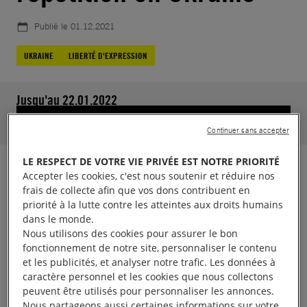
Publié le
01.12.2021
UKRAINE
LIBERTÉ D'EXPRESSION
Jusqu'au 22.01.2022
57066
soutiens.
Aidez-nous à atteindre 45000
Continuer sans accepter
LE RESPECT DE VOTRE VIE PRIVÉE EST NOTRE PRIORITÉ
En Ukraine, défendre les droits des femmes et des
Accepter les cookies, c'est nous soutenir et réduire nos
frais de collecte afin que vos dons contribuent en
personnes LGBTI+ peut vous exposer à des
priorité à la lutte contre les atteintes aux droits humains
attaques menées par des groupes anti-LGBTI
dans le monde.
violents. L’ONG Sphère, une des plus anciennes
Nous utilisons des cookies pour assurer le bon
fonctionnement de notre site, personnaliser le contenu
organisations de défense de ces personnes en fait
et les publicités, et analyser notre trafic. Les données à
aujourd’hui les frais.
caractère personnel et les cookies que nous collectons
peuvent être utilisés pour personnaliser les annonces.
Nous partageons aussi certaines informations sur votre