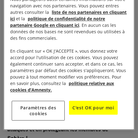
Depuis plusieurs années, l’ONG Sphère subit des
navigation avec nos partenaires. Vous pouvez entres
attaques discriminatoires à répétition. À chaque
autres consulter la
liste de nos partenaires en cliquant
incident, les fondatrices de Sphère portent plainte
ici
et la
politique de confidentialité de notre
partenaire Google en cliquant ici
. En aucun cas les
auprès de la police. Mais en Ukraine, les auteurs de
données de nos bases ne sont revendues ou utilisées à
ces attaques jouissent d’une impunité quasi-totale.
des fins commerciales.
Sur trente incidents subis par l’organisation depuis
En cliquant sur « OK J'ACCEPTE », vous donnez votre
2017, seulement trois ont fait l’objet d’une enquête
accord pour l'utilisation de ces cookies. Vous pouvez
de la part de la police à ce jour et aucun n’a été
également continuer sans accepter, et dans ce cas, les
qualifié de crime de haine.
paramètres par défaut des cookies s'appliqueront. Vous
pouvez à tout moment modifier vos préférences. Pour
en savoir plus, consultez la
politique relative aux
En raison de l’inaction de la police, les membres de
cookies d’Amnesty.
Sphère et leurs sympathisantes et sympathisants
vivent dans un état de peur permanente.
Paramètres des
C'est OK pour moi
cookies
L’État doit réagir en condamnant les auteurs de ces
attaques et en protégeant les membres de