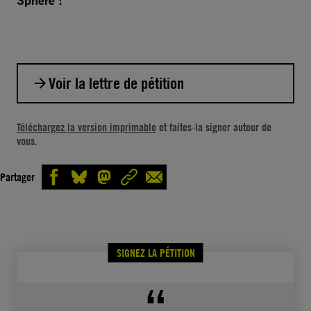
Sphère !
Voir la lettre de pétition
Monsieur le Ministre,
Téléchargez la version imprimable
et faites-la signer autour de
vous.
L’ONG Sphère, une des plus anciennes
organisations de défense des droits des
Partager
femmes et des personnes LGBTI en Ukraine,
subit des attaques discriminatoires à répétition
menées par des groupes anti-LGBTI violents.
À chaque incident, les fondatrices de Sphère
SIGNEZ LA PÉTITION
portent plainte auprès de la police mais en
Ukraine, les auteurs de ces attaques jouissent
d’une impunité quasi-totale. Sur trente