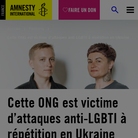
Aller
FAIRE UN DON
au
contenu
Accueil
Pétitions
Cette ONG est victime d’attaques anti-LGBTI à répétition en Ukraine
Cette ONG est victime
d’attaques anti-LGBTI à
répétition en Ukraine