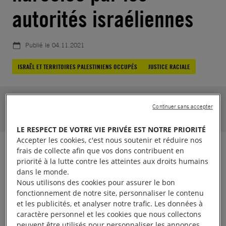
autorités israéliennes
Publié le
04.11.2021
ISRAËL ET TERRITOIRES PALESTINIENS OCCUPÉS
JUSTICE RACIALE
Jusqu'au 22.01.2022
Continuer sans accepter
63260
soutiens.
Aidez-nous à atteindre 45000
LE RESPECT DE VOTRE VIE PRIVÉE EST NOTRE PRIORITÉ
Accepter les cookies, c'est nous soutenir et réduire nos
frais de collecte afin que vos dons contribuent en
Janna Jihad a 15 ans et n’aspire qu’à une enfance
priorité à la lutte contre les atteintes aux droits humains
normale. Mais elle vit à Nabi Saleh, en Cisjordanie
dans le monde.
Nous utilisons des cookies pour assurer le bon
occupée par Israël. Comme de nombreux
fonctionnement de notre site, personnaliser le contenu
Palestiniens, sa communauté est sans cesse
et les publicités, et analyser notre trafic. Les données à
discriminée et persécutée par les autorités
caractère personnel et les cookies que nous collectons
peuvent être utilisés pour personnaliser les annonces.