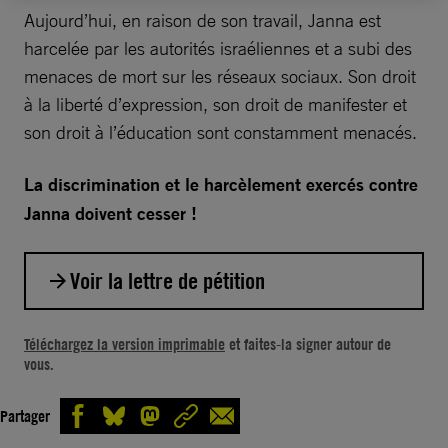
Aujourd’hui, en raison de son travail, Janna est
harcelée par les autorités israéliennes et a subi des
menaces de mort sur les réseaux sociaux. Son droit
à la liberté d’expression, son droit de manifester et
son droit à l’éducation sont constamment menacés.
La discrimination et le harcèlement exercés contre
Janna doivent cesser !
Voir la lettre de pétition
Monsieur le Premier ministre israélien,
Téléchargez la version imprimable
et faites-la signer autour de
vous.
Janna Jihad, défenseure des droits humains
de 15 ans, n’aspire qu’à une enfance normale.
Partager
Mais elle vit à Nabi Saleh, en Cisjordanie