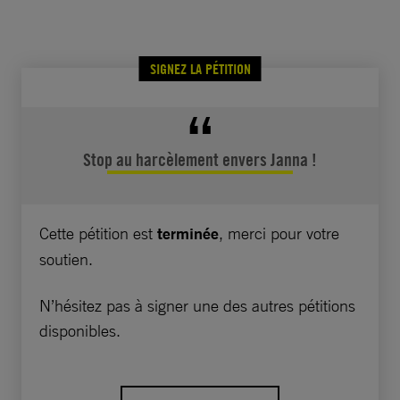
occupée par Israël. Et une vie sous le signe de
discriminations constantes n’a rien d’une vie
normale. Janna avait sept ans lorsque l’armée
SIGNEZ LA PÉTITION
israélienne a tué son oncle. Avec le téléphone
de sa mère, elle a commencé à filmer les
exactions commises par les forces israéliennes
Stop au harcèlement envers Janna !
à l’égard de sa communauté et à les diffuser
via les réseaux sociaux. Ainsi, à l’âge de 13
ans, elle a été reconnue comme une des plus
Cette pétition est
terminée
, merci pour votre
jeunes journalistes du monde.
soutien.
Les forces israéliennes procèdent à des
N’hésitez pas à signer une des autres pétitions
descentes nocturnes, démolissent des
disponibles.
logements et des écoles et répriment les
populations palestiniennes qui se mobilisent
pour défendre leurs droits. Les enfants