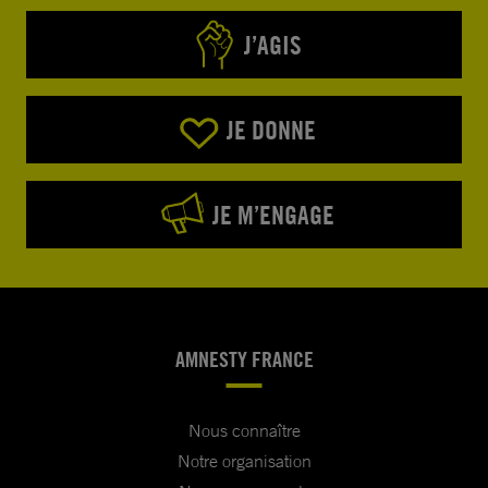
palestiniens des territoires occupés.
J’AGIS
Je vous prie d’agréer, Monsieur le Premier
ministre, l’expression de ma très haute
JE DONNE
considération.
JE M’ENGAGE
AMNESTY FRANCE
Nous connaître
Notre organisation