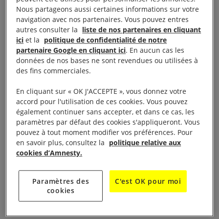
israéliennes.
Nous partageons aussi certaines informations sur votre
navigation avec nos partenaires. Vous pouvez entres
Descentes nocturnes dans les quartiers,
autres consulter la
liste de nos partenaires en cliquant
ici
et la
politique de confidentialité de notre
démolissions des logements et des écoles. Quant à
partenaire Google en cliquant ici
. En aucun cas les
ceux qui osent se mobiliser pour défendre leurs
données de nos bases ne sont revendues ou utilisées à
droits ? Ils sont violemment réprimés. Les premières
des fins commerciales.
victimes sont les civils. Les enfants palestiniens sont
En cliquant sur « OK J'ACCEPTE », vous donnez votre
particulièrement touchés : un grand nombre d’entre
accord pour l'utilisation de ces cookies. Vous pouvez
eux ont déjà été tués et blessés.
également continuer sans accepter, et dans ce cas, les
paramètres par défaut des cookies s'appliqueront. Vous
pouvez à tout moment modifier vos préférences. Pour
Alors, avec le téléphone de sa mère, Janna a
en savoir plus, consultez la
politique relative aux
commencé à filmer les abus de pouvoir commis par
cookies d’Amnesty.
les forces israéliennes à l’égard de sa communauté
et à les diffuser via les réseaux sociaux. Ainsi, à l’âge
Paramètres des
C'est OK pour moi
de 13 ans, elle a été reconnue comme une des plus
cookies
jeunes journalistes du monde.