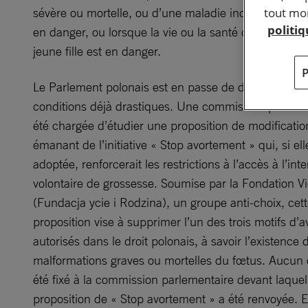
tout mom
sévère ou mortelle, ou d’une maladie incurable metta
politi
en danger, ou lorsque la vie ou la santé de la femme
jeune fille est en danger.
Le Parlement polonais est en passe de durcir encore
conditions déjà drastiques. Une commission parleme
été chargée d’étudier une proposition de modification
émanant de l’initiative « Stop avortement » qui, si elle
adoptée, renforcerait les restrictions à l’accès à l’int
volontaire de grossesse. Soumise par la Fondation Vi
(Fundacja ycie i Rodzina), un groupe anti-choix, cet
proposition vise à supprimer l’un des trois motifs d’
autorisés dans le droit polonais, à savoir l’existence 
malformations graves ou mortelles du fœtus. Aucun d
été fixé à la commission parlementaire devant laquell
proposition de « Stop avortement » a été renvoyée. 