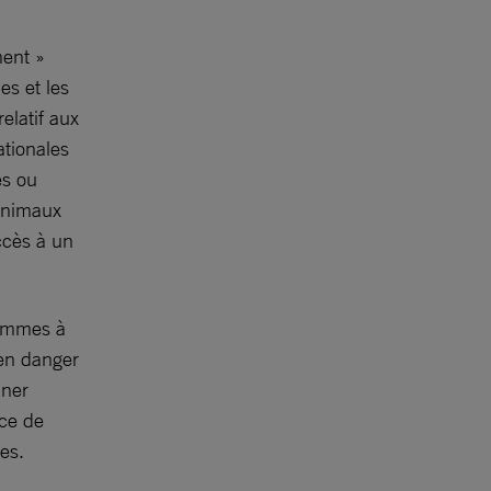
ment »
es et les
relatif aux
ationales
es ou
inimaux
accès à un
femmes à
 en danger
nner
ce de
es.