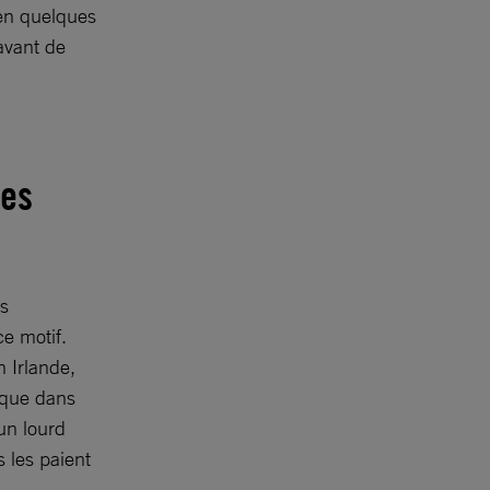
en quelques
avant de
des
es
e motif.
 Irlande,
 que dans
 un lourd
s les paient