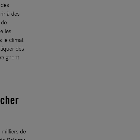
 des
rir à des
 de
e les
 le climat
atiquer des
raignent
êcher
 milliers de