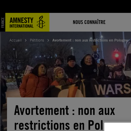
Aller
au
contenu
NOUS CONNAÎTRE
Accueil
Pétitions
Avortement : non aux restrictions en Pologne
Avortement : non aux
restrictions en Pologne