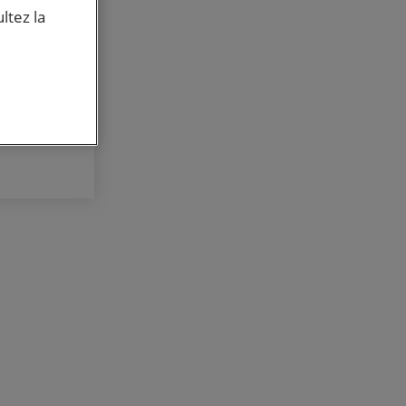
itions
ltez la