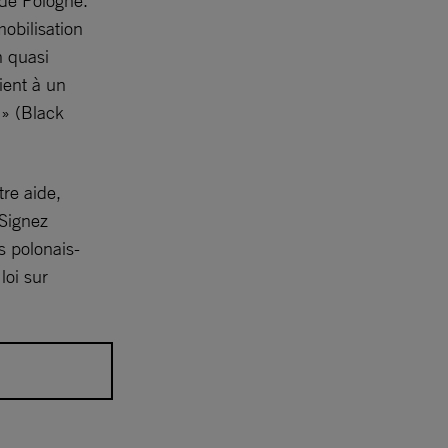
 de Pologne.
mobilisation
n quasi
ient à un
 » (Black
tre aide,
 Signez
s polonais-
loi sur