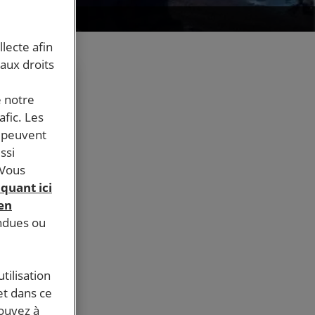
llecte afin
 aux droits
blique de
e notre
afic. Les
bres du
s peuvent
ssi
 Vous
iquant ici
nt
 en
endues ou
tre
tilisation
et dans ce
pouvez à