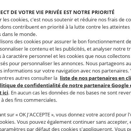
PECT DE VOTRE VIE PRIVÉE EST NOTRE PRIORITÉ
 les cookies, c'est nous soutenir et réduire nos frais de co
dons contribuent en priorité à la lutte contre les atteintes
SIGNEZ LA PÉTITION
 dans le monde.
à l'attention du Président de la Répu
ilisons des cookies pour assurer le bon fonctionnement d
rsonnaliser le contenu et les publicités, et analyser notre tr
Pologne Andrzej Duda et des mem
 à caractère personnel et les cookies que nous collecton
Parlement
lisés pour personnaliser les annonces. Nous partageons au
s informations sur votre navigation avec nos partenaires.
ntres autres consulter la
liste de nos partenaires en cl
NT
Non aux restrictions à l'avorteme
litique de confidentialité de notre partenaire Google
 ici
. En aucun cas les données de nos bases ne sont rev
s à des fins commerciales.
 Pologne. La
Cette pétition est
terminée
, merci pour vo
restrictives
ant sur « OK J'ACCEPTE », vous donnez votre accord pour l'u
soutien.
en cas de
cookies. Vous pouvez également continuer sans accepter, 
formation
 paramètres par défaut des cookies s'appliqueront. Vous 