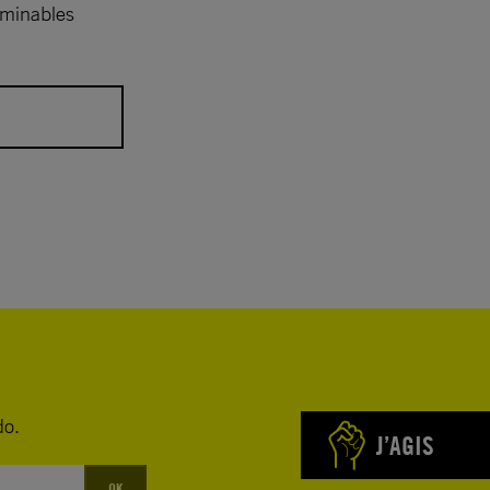
erminables
e une peine
ins n’a fait
la peine de
rs de sa
 une
do.
 de ses
J’AGIS
ussi, je
OK