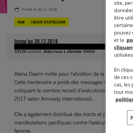
site, pe
Publié le
30.11.2018
données
être uti
IRAN
LIBERTÉ D'EXPRESSION
certaine
pouvez e
et la
po
Jusqu'au 30.12.2018
cliquant
33129
soutiens.
Aidez-nous à atteindre 30000
utilisée
En cliqu
Atena Daemi milite pour l’abolition de la peine capita
de ces 
Cette trentenaire a posté des messages sur Facebook
cas, les
critiquant le nombre record d’exécutions dans son 
tout mom
2017 selon Amnesty International).
politi
Elle a également distribué des tracts et participé à d
manifestations pacifiques contre l’exécution d’une j
femme.