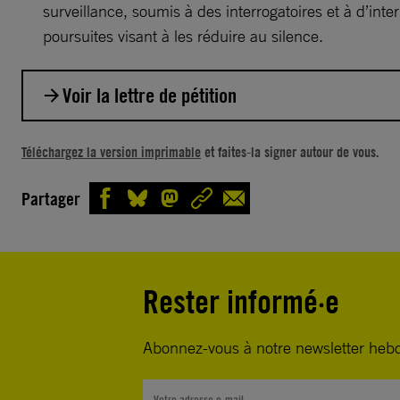
surveillance, soumis à des interrogatoires et à d’int
poursuites visant à les réduire au silence.
Voir la lettre de pétition
Votre Excellence l’Ayatollah Sadegh Larijani,
Téléchargez la version imprimable
et faites-la signer autour de vous.
La défenseure des droits humains Atena Daemi purg
Partager
de prison de 7 ans. Cette défenseure des droits huma
que militer de manière pacifique contre le recours à 
mort en Iran. Son état de santé s’est dégradé au cou
détention et est à présent très préoccupant.
Rester informé·e
Amnesty international considère qu’Atena Daemi est
Abonnez-vous à notre newsletter heb
prisonnière d’opinion et qu’elle a été arrêtée à cause
activités pacifiques de défense des droits humains. A