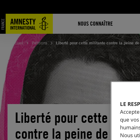
Aller
au
contenu
NOUS CONNAÎTRE
Accueil
Pétitions
Liberté pour cette militante contre la peine de
LE RES
Accepter
Liberté pour cette milit
que vos 
humains
contre la peine de mort
Nous ut