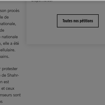
e son procès
le de
Toutes nos pétitions
nationale,
 de
 nationale
 elle a été
ellulaire.
mains.
 protester
e de Shahr-
on est
 et ceux
enseurs sont
us