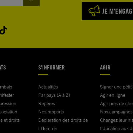
JE M’ENGAG
mi, et
 ait accès
protégée
ATS
S'INFORMER
AGIR
nt.
ombats
Actualités
Signer une pétit
nifester
Par pays (A à Z)
Agir en ligne
xpression
Repères
Agir près de che
ession de
sociation
Nos rapports
Nos campagnes
s et droits
Déclaration des droits de
Changez leur his
l'Homme
Education aux dr