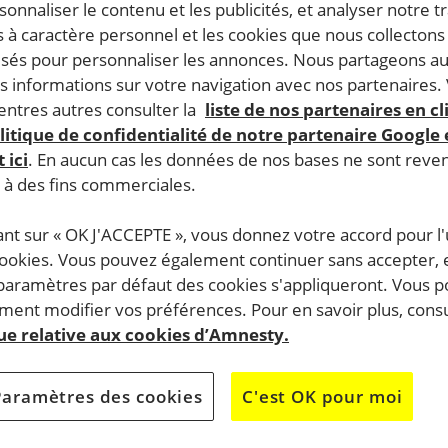
rsonnaliser le contenu et les publicités, et analyser notre tr
 à caractère personnel et les cookies que nous collecton
lisés pour personnaliser les annonces. Nous partageons au
s informations sur votre navigation avec nos partenaires.
SIGNEZ LA PÉTITION
ntres autres consulter la
liste de nos partenaires en cl
litique de confidentialité de notre partenaire Google
Ayatollah Sadegh Larijani, respons
 ici
. En aucun cas les données de nos bases ne sont rev
pouvoir judiciaire
s à des fins commerciales.
ant sur « OK J'ACCEPTE », vous donnez votre accord pour l'u
le en Iran.
Atena Daemi doit être libérée !
cookies. Vous pouvez également continuer sans accepter, 
 et Twitter
 paramètres par défaut des cookies s'appliqueront. Vous 
pays (507 en
ent modifier vos préférences. Pour en savoir plus, consu
que relative aux cookies d’Amnesty.
Cette pétition est
terminée
, merci pour vo
soutien.
es
Paramètres des cookies
C'est OK pour moi
eune
N’hésitez pas à signer une des autres pét
disponibles.