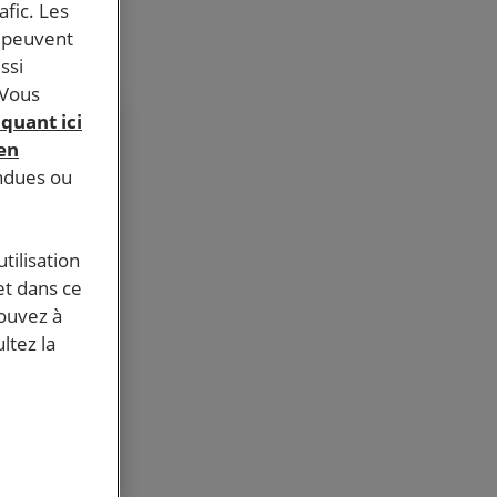
afic. Les
s peuvent
ssi
 Vous
iquant ici
 en
able du
endues ou
tilisation
et dans ce
pouvez à
ltez la
tre
itions