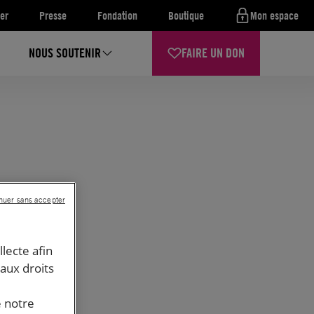
er
Presse
Fondation
Boutique
Mon espace
NOUS SOUTENIR
FAIRE UN DON
nuer sans accepter
llecte afin
 aux droits
e notre